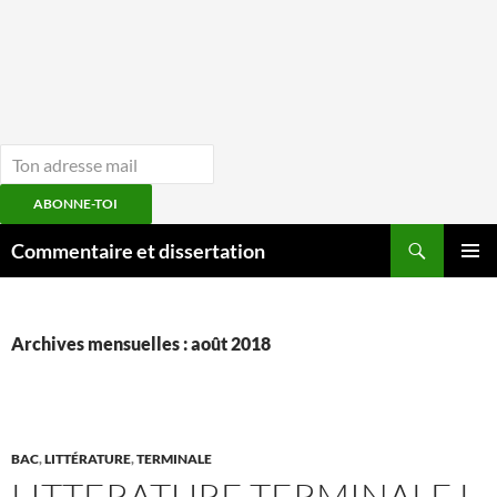
ABONNE-TOI
Aller
Recherche
Commentaire et dissertation
au
MENU
contenu
PRINCI
Archives mensuelles : août 2018
BAC
,
LITTÉRATURE
,
TERMINALE
LITTERATURE TERMINALE L