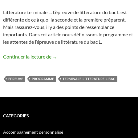
Littérature terminale L. L’épreuve de littérature du bac L est
différente de ce à quoi la seconde et la première préparent.
Mais rassurez-vous, il y a des points de ressemblance
importants. Dans cet article nous définissons le programme et
les attentes de l’épreuve de littérature du bac L.
LITTERATURE TERMINALE L
Continuer la lecture de
→
ÉPREUVE
PROGRAMME
TERMINALE-LITTÉRATURE-L-BAC
CATÉGORIES
Accompagnement personnalisé