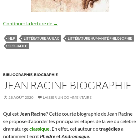
humanité littérature et philosophie term
Continuer la lecture de
→
HLP
LITTÉRATURE AU BAC
LITTÉRATURE HUMANITÉ PHILOSOPHIE
SPÉCIALITÉ
BIBLIOGRAPHIE
,
BIOGRAPHIE
JEAN RACINE BIOGRAPHIE
28 AOÛT 2020
LAISSER UN COMMENTAIRE
Qui est
Jean Racine
? Cette courte biographie de Jean Racine
se propose d’aborder les principales étapes de la vie du célèbre
dramaturge
classique
. En effet, cet auteur de
tragédies
a
notamment écrit
Phèdre
et
Andromaque
.