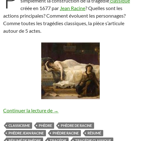
simplement la construction de la tragédie
classique
créée en 1677 par
Jean
Racine
? Quelles sont les
actions principales? Comment évoluent les personnages?
Comme toutes les tragédies classiques, la pièce s’articule
autour de 5 actes.
Phèdre résumé
Continuer la lecture de
→
CLASSICISME
PHÈDRE
PHÈDRE DE RACINE
PHÈDRE JEAN RACINE
PHÈDRE RACINE
RÉSUMÉ
RÉSUMÉ DE PHÈDRE
TRAGÉDIE
TRAGÉDIE CLASSIQUE