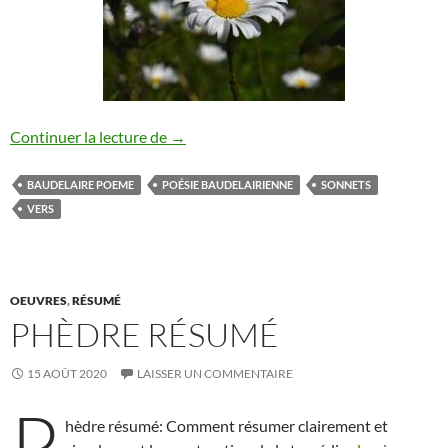
BAUDELAIRE POEME
Continuer la lecture de
→
BAUDELAIRE POEME
POÉSIE BAUDELAIRIENNE
SONNETS
VERS
OEUVRES
,
RÉSUMÉ
PHÈDRE RÉSUMÉ
15 AOÛT 2020
LAISSER UN COMMENTAIRE
P
hèdre résumé: Comment résumer clairement et