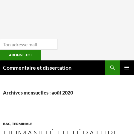
ABONNE-TOI
Aller
Recherche
Commentaire et dissertation
au
MENU
contenu
PRINCI
Archives mensuelles : août 2020
BAC
,
TERMINALE
HUMANITÉ LITTÉRATURE