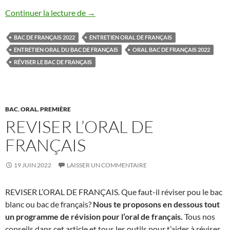
ENTRETIEN ORAL DE FRANÇAIS
Continuer la lecture de
→
BAC DE FRANÇAIS 2022
ENTRETIEN ORAL DE FRANÇAIS
ENTRETIEN ORAL DU BAC DE FRANÇAIS
ORAL BAC DE FRANÇAIS 2022
RÉVISER LE BAC DE FRANÇAIS
BAC
,
ORAL
,
PREMIÈRE
REVISER L’ORAL DE
FRANÇAIS
19 JUIN 2022
LAISSER UN COMMENTAIRE
REVISER L’ORAL DE FRANÇAIS. Que faut-il réviser pou le bac
blanc ou bac de français?
Nous te proposons en dessous tout
un programme de révision pour l’oral de français.
Tous nos
conseils dans cet article et tous les outils pour t’aider à réviser