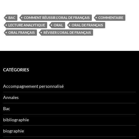
BAC
COMMENT RÉUSSIR L'ORAL DE FRANÇAIS
COMMENTAIRE
LECTURE ANALYTIQUE
ORAL
ORAL DE FRANÇAIS
ORAL FRANÇAIS
RÉVISER L'ORAL DE FRANÇAIS
CATÉGORIES
Accompagnement personnalisé
Annales
Bac
bibliographie
biographie