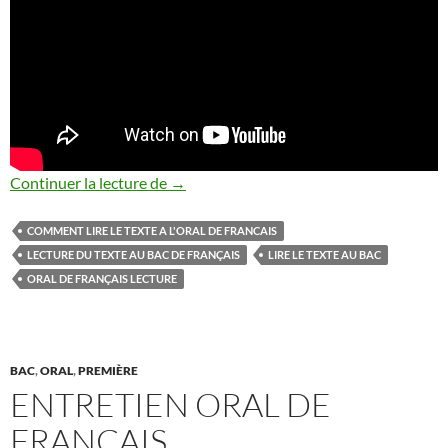
COMMENT LIRE LE TEXTE A L’ORAL D
Continuer la lecture de
→
COMMENT LIRE LE TEXTE A L'ORAL DE FRANCAIS
LECTURE DU TEXTE AU BAC DE FRANÇAIS
LIRE LE TEXTE AU BAC
ORAL DE FRANÇAIS LECTURE
BAC
,
ORAL
,
PREMIÈRE
ENTRETIEN ORAL DE
FRANÇAIS