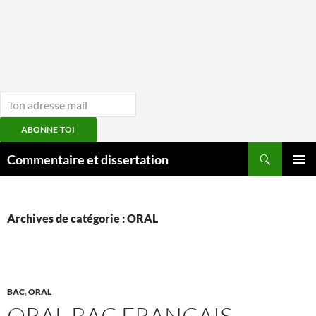
ABONNE-TOI
Aller
Recherche
Commentaire et dissertation
au
MENU
contenu
PRINCI
Archives de catégorie : ORAL
BAC
,
ORAL
ORAL BAC FRANCAIS