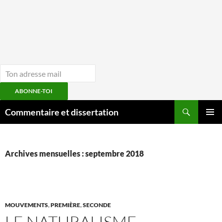
ABONNE-TOI
Aller
Recherche
Commentaire et dissertation
au
MENU
contenu
PRINCI
Archives mensuelles : septembre 2018
MOUVEMENTS
,
PREMIÈRE
,
SECONDE
LE NATURALISME