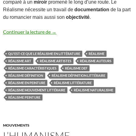
comparé à un
miroir
promené le long d’une route. Le
Réalisme nécessite un travail de
documentation
de la part
du romancier mais aussi son
objectivité
.
LE REALISME
Continuer la lecture de
→
QU'EST-CE QUE LE RÉALISME EN LITTÉRATURE
RÉALISME
RÉALISME ART
RÉALISME ARTISTES
RÉALISME AUTEURS
RÉALISME CARACTÉRISTIQUES
RÉALISME DEF
RÉALISME DÉFINITION
RÉALISME DÉFINITION LITTÉRAIRE
RÉALISME EN PEINTURE
RÉALISME LITTÉRATURE
RÉALISME MOUVEMENT LITTÉRAIRE
RÉALISME NATURALISME
RÉALISME PEINTURE
MOUVEMENTS
L’HUMANISME