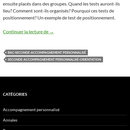
ensuite placés dans des groupes. Quand les tests auront-ils
lieu? Comment sont-ils organisés? Pourquoi ces tests de
positionnement? Un exemple de test de positionnement.
Tests de positionnement en seconde
Continuer la lecture de
→
BAC-SECONDE-ACCOMPAGNEMENT PERSONNALISÉ
SECONDE-ACCOMPAGNEMENT PERSONNALISÉ-ORIENTATION
CATÉGORIES
Accompagnement personnalisé
Annales