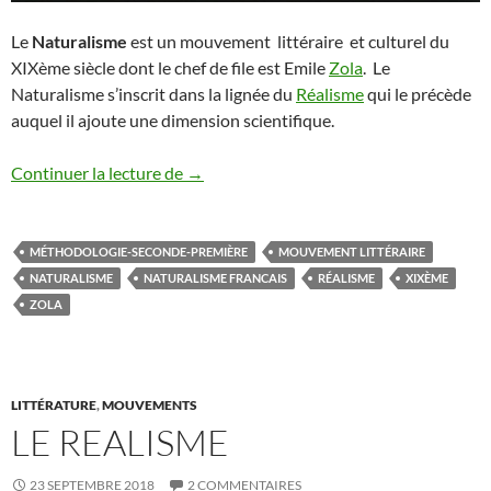
Le
Naturalisme
est un mouvement littéraire et culturel du
XIXème siècle dont le chef de file est Emile
Zola
. Le
Naturalisme s’inscrit dans la lignée du
Réalisme
qui le précède
auquel il ajoute une dimension scientifique.
LE NATURALISME
Continuer la lecture de
→
MÉTHODOLOGIE-SECONDE-PREMIÈRE
MOUVEMENT LITTÉRAIRE
NATURALISME
NATURALISME FRANCAIS
RÉALISME
XIXÈME
ZOLA
LITTÉRATURE
,
MOUVEMENTS
LE REALISME
23 SEPTEMBRE 2018
2 COMMENTAIRES