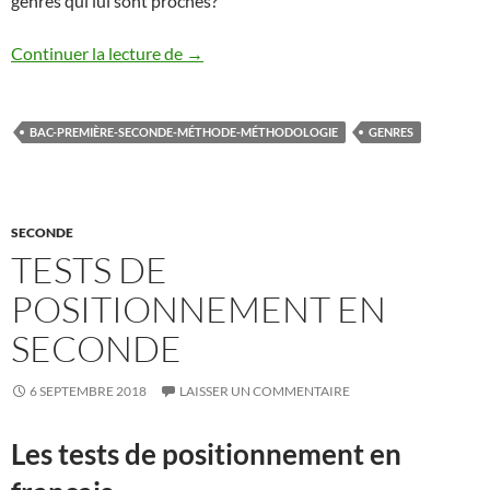
genres qui lui sont proches?
autobiographie
Continuer la lecture de
→
BAC-PREMIÈRE-SECONDE-MÉTHODE-MÉTHODOLOGIE
GENRES
SECONDE
TESTS DE
POSITIONNEMENT EN
SECONDE
6 SEPTEMBRE 2018
LAISSER UN COMMENTAIRE
Les tests de positionnement en