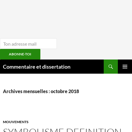
ABONNE-TOI
Aller
Recherche
Commentaire et dissertation
au
MENU
contenu
PRINCI
Archives mensuelles : octobre 2018
MOUVEMENTS
SYMBOLISME DEFINITION