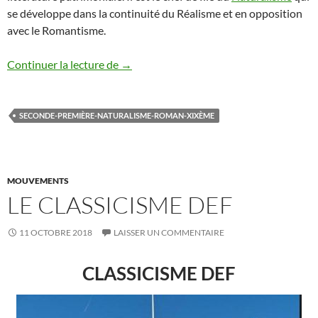
se développe dans la continuité du Réalisme et en opposition
avec le Romantisme.
BIOGRAPHIE EMILE ZOLA
Continuer la lecture de
→
SECONDE-PREMIÈRE-NATURALISME-ROMAN-XIXÈME
MOUVEMENTS
LE CLASSICISME DEF
11 OCTOBRE 2018
LAISSER UN COMMENTAIRE
CLASSICISME DEF