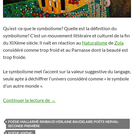
Qu’est-ce que le symbolisme? Quelle est la définition du
symbolisme? C’est un mouvement littéraire et culturel de la fin
du XIXème siècle. Il naît en réaction au
Naturalisme
de
Zola
considéré comme trop froid et au Parnasse dont la beauté est
trop froide.
Le symbolisme met l’accent sur la valeur suggestive du langage,
seule apte à déchiffrer l’univers considéré comme « le symbole
d’un autre monde ».
SYMBOLISME DEFINITION
Continuer la lecture de
→
POÉSIE-MALLARMÉ-RIMBAUD-VERLAINE-BAUDELAIRE-POÈTE-NERVAL-
SECONDE-PREMIÈRE
POÉSIE-XIXÈME-