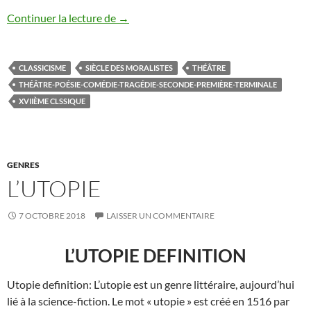
LE CLASSICISME DEF
Continuer la lecture de
→
CLASSICISME
SIÈCLE DES MORALISTES
THÉÂTRE
THÉÂTRE-POÉSIE-COMÉDIE-TRAGÉDIE-SECONDE-PREMIÈRE-TERMINALE
XVIIÈME CLSSIQUE
GENRES
L’UTOPIE
7 OCTOBRE 2018
LAISSER UN COMMENTAIRE
L’UTOPIE DEFINITION
Utopie definition: L’utopie est un genre littéraire, aujourd’hui
lié à la science-fiction. Le mot « utopie » est créé en 1516 par