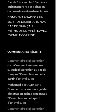
Bac de français : les 10 erreurs
qui font perdre des points en
commentaire et en dissertation
COMMENT ANALYSER UN
SUJET DE DISSERTATION AU
BAC DE FRANÇAIS :
MÉTHODE COMPLÈTE AVEC
EXEMPLE CORRIGÉ
COMMENTAIRES RÉCENTS
Commentaire et dissertation
dans
Comment analyser un
sujet de dissertation au bac de
français ? Exemple complet à
partir d’un vrai sujet
Mohamed BENALIA
dans
Comment analyser un sujet de
dissertation au bac de français
? Exemple complet à partir
d’un vrai sujet
Commentaire et dissertation