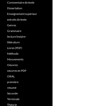
Commentaire de texte
Dissertation
Enseignement supérieur
extraits de texte
Genres
Grammaire
lecture linéaire
littérature
Livres (PDF)
Méthode
Mouvements
Oeuvres
oeuvres en PDF
ORAL
première
résumé
Seconde
Terminale
Théorie