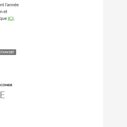
nt l’année
n et
lique
ICI
.
ATION DEF
ECONDE
E