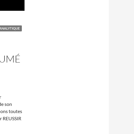
AN
 ANALYTIQUE
SUMÉ
r
 de son
nnons toutes
our REUSSIR