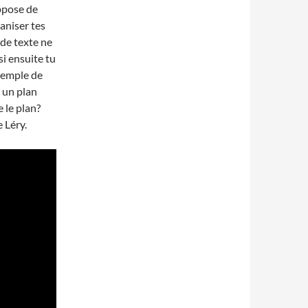
ppose de
ganiser tes
de texte ne
si ensuite tu
exemple de
r un plan
 le plan?
 Léry.