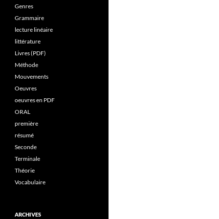
Genres
Grammaire
lecture linéaire
littérature
Livres (PDF)
Méthode
Mouvements
Oeuvres
oeuvres en PDF
ORAL
première
résumé
Seconde
Terminale
Théorie
Vocabulaire
ARCHIVES