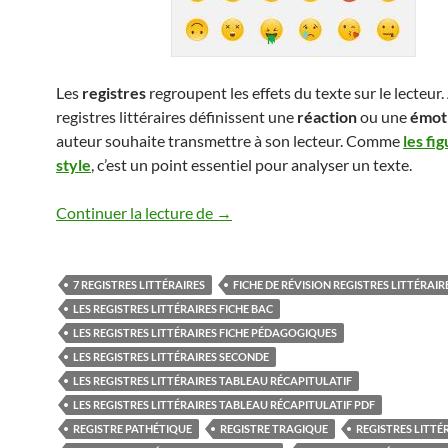
Les
registres
regroupent les effets du texte sur le lecteur. 
registres littéraires définissent une
réaction
ou une
émot
auteur souhaite transmettre à son lecteur. Comme
les fi
style
, c’est un point essentiel pour analyser un texte.
LES REGISTRES
Continuer la lecture de
→
7 REGISTRES LITTÉRAIRES
FICHE DE RÉVISION REGISTRES LITTÉRAIR
LES REGISTRES LITTÉRAIRES FICHE BAC
LES REGISTRES LITTÉRAIRES FICHE PÉDAGOGIQUES
LES REGISTRES LITTÉRAIRES SECONDE
LES REGISTRES LITTÉRAIRES TABLEAU RÉCAPITULATIF
LES REGISTRES LITTÉRAIRES TABLEAU RÉCAPITULATIF PDF
REGISTRE PATHÉTIQUE
REGISTRE TRAGIQUE
REGISTRES LITTÉ