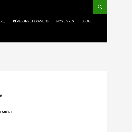
ÈRE)
RÉVISIONS ET EXAMENS
NOS LIVRES
BLOG
sé
EMIÈRE
,