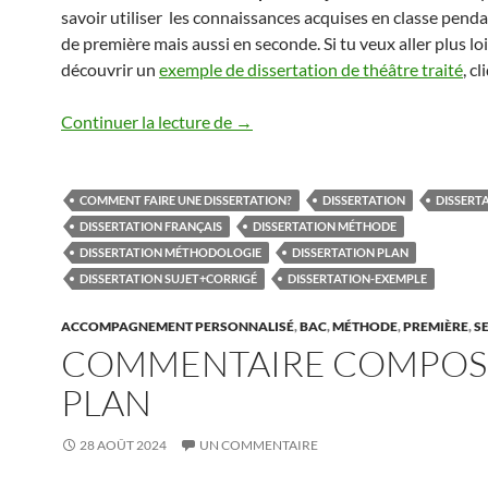
savoir utiliser les connaissances acquises en classe penda
de première mais aussi en seconde. Si tu veux aller plus loi
découvrir un
exemple de dissertation de théâtre traité
, c
DISSERTATION
Continuer la lecture de
→
COMMENT FAIRE UNE DISSERTATION?
DISSERTATION
DISSERT
DISSERTATION FRANÇAIS
DISSERTATION MÉTHODE
DISSERTATION MÉTHODOLOGIE
DISSERTATION PLAN
DISSERTATION SUJET+CORRIGÉ
DISSERTATION-EXEMPLE
ACCOMPAGNEMENT PERSONNALISÉ
,
BAC
,
MÉTHODE
,
PREMIÈRE
,
S
COMMENTAIRE COMPOS
PLAN
28 AOÛT 2024
UN COMMENTAIRE