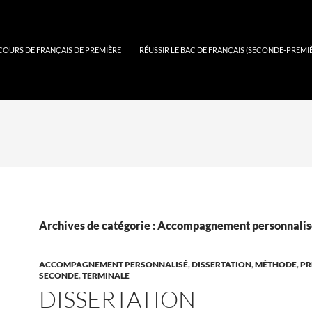
COURS DE FRANÇAIS DE PREMIÈRE
RÉUSSIR LE BAC DE FRANÇAIS (SECONDE-PREMI
Archives de catégorie : Accompagnement personnali
ACCOMPAGNEMENT PERSONNALISÉ
,
DISSERTATION
,
MÉTHODE
,
PR
SECONDE
,
TERMINALE
DISSERTATION