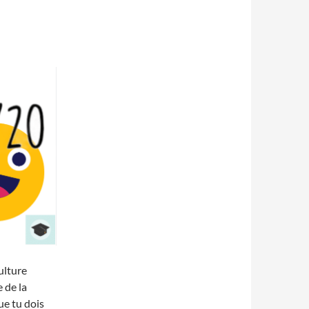
ulture
 de la
que tu dois