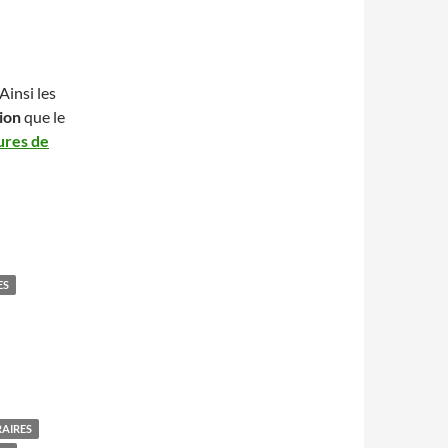
Ainsi les
ion
que le
gures de
ES
RAIRES