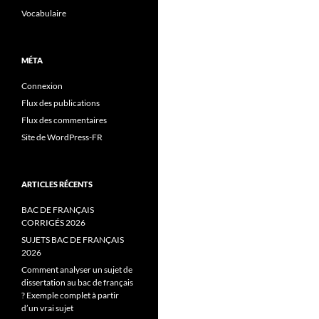
Vocabulaire
MÉTA
Connexion
Flux des publications
Flux des commentaires
Site de WordPress-FR
ARTICLES RÉCENTS
BAC DE FRANÇAIS
CORRIGÉS 2026
SUJETS BAC DE FRANÇAIS
2026
Comment analyser un sujet de
dissertation au bac de français
? Exemple complet à partir
d’un vrai sujet