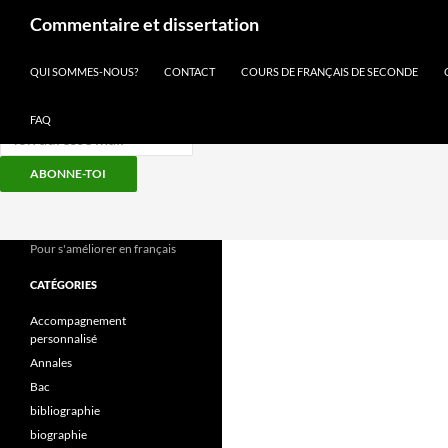
Recherche
Commentaire et dissertation
Inscris-toi à notre newsletter
QUI SOMMES-NOUS?
CONTACT
COURS DE FRANÇAIS DE SECONDE
FAQ
ABONNE-TOI
Aller
au
contenu
Pour s'améliorer en français
CATÉGORIES
Accompagnement
personnalisé
Annales
Bac
bibliographie
biographie