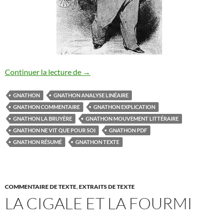
GNATHON LA BRUYERE
Continuer la lecture de
→
GNATHON
GNATHON ANALYSE LINÉAIRE
GNATHON COMMENTAIRE
GNATHON EXPLICATION
GNATHON LA BRUYÈRE
GNATHON MOUVEMENT LITTÉRAIRE
GNATHON NE VIT QUE POUR SOI
GNATHON PDF
GNATHON RÉSUMÉ
GNATHON TEXTE
COMMENTAIRE DE TEXTE
,
EXTRAITS DE TEXTE
LA CIGALE ET LA FOURMI