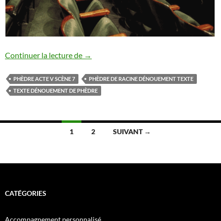
Phèdre acte 5, scène 7 texte
Continuer la lecture de
→
PHÈDRE ACTE V SCÈNE 7
PHÈDRE DE RACINE DÉNOUEMENT TEXTE
TEXTE DÉNOUEMENT DE PHÈDRE
Navigation
1
2
SUIVANT →
des
articles
CATÉGORIES
Accompagnement personnalisé