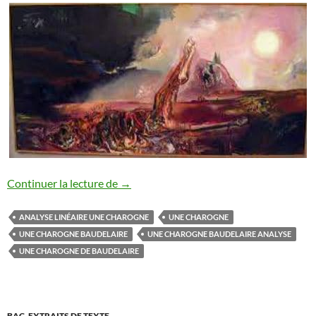
UNE CHAROGNE BAUDELAIRE
Continuer la lecture de
→
ANALYSE LINÉAIRE UNE CHAROGNE
UNE CHAROGNE
UNE CHAROGNE BAUDELAIRE
UNE CHAROGNE BAUDELAIRE ANALYSE
UNE CHAROGNE DE BAUDELAIRE
BAC
,
EXTRAITS DE TEXTE