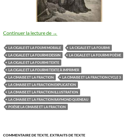
La cigale et la fourmi
Continuer la lecture de
→
LA CIGALE ET LA FOUMI MORALE
LA CIGALE ET LA FOURMI
LA CIGALE ET LA FOURMI DESSIN
LA CIGALE ET LA FOURMI POÉSIE
LA CIGALE ET LA FOURMI TEXTE
LA CIGALE ET LA FOURMI TEXTE À IMPRIMER
LA CIMAISE ET LA FRACTION
LA CIMAISE ET LA FRACTION CYCLE 3
LA CIMAISE ET LA FRACTION EXPLICATION
LA CIMAISE ET LA FRACTION ILLUSTRATION
LA CIMAISE ET LA FRACTION RAYMOND QUENEAU
POÉSIE LA CIMAISE ET LA FRACTION
COMMENTAIRE DE TEXTE
,
EXTRAITS DE TEXTE