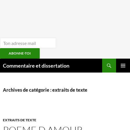
ABONNE-TOI
Aller
Recherche
Commentaire et dissertation
au
MENU
contenu
PRINCI
Archives de catégorie : extraits de texte
EXTRAITS DE TEXTE
POEME D AMOUR