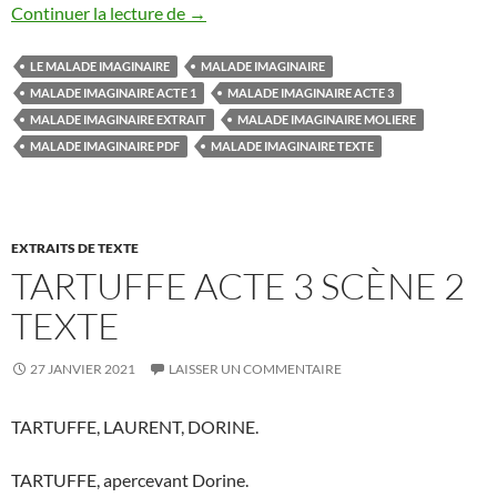
MALADE IMAGINAIRE PDF
Continuer la lecture de
→
LE MALADE IMAGINAIRE
MALADE IMAGINAIRE
MALADE IMAGINAIRE ACTE 1
MALADE IMAGINAIRE ACTE 3
MALADE IMAGINAIRE EXTRAIT
MALADE IMAGINAIRE MOLIERE
MALADE IMAGINAIRE PDF
MALADE IMAGINAIRE TEXTE
EXTRAITS DE TEXTE
TARTUFFE ACTE 3 SCÈNE 2
TEXTE
27 JANVIER 2021
LAISSER UN COMMENTAIRE
TARTUFFE, LAURENT, DORINE.
TARTUFFE, apercevant Dorine.