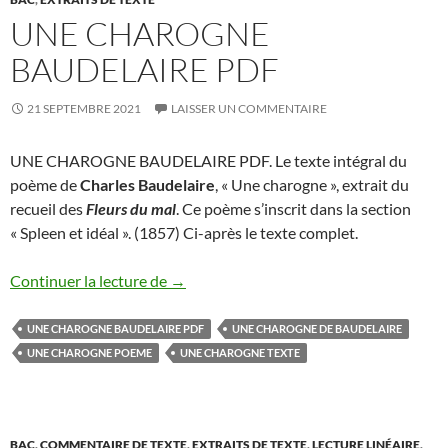
UNE CHAROGNE
BAUDELAIRE PDF
21 SEPTEMBRE 2021
LAISSER UN COMMENTAIRE
UNE CHAROGNE BAUDELAIRE PDF. Le texte intégral du
poème de
Charles Baudelaire
, « Une charogne », extrait du
recueil des
Fleurs du mal
. Ce poème s’inscrit dans la section
« Spleen et idéal ». (1857) Ci-après le texte complet.
une charogne baudelaire pdf
Continuer la lecture de
→
UNE CHAROGNE BAUDELAIRE PDF
UNE CHAROGNE DE BAUDELAIRE
UNE CHAROGNE POEME
UNE CHAROGNE TEXTE
BAC
,
COMMENTAIRE DE TEXTE
,
EXTRAITS DE TEXTE
,
LECTURE LINÉAIRE
,