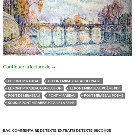
LE PONT MIRABEAU
Continuer la lecture de
→
LE PONT MIRABEAU
LE PONT MIRABEAU APOLLINAIRE
LE PONT MIRABEAU CONCLUSION
LE PONT MIRABEAU POÈME PDF
PONT DE MIRABEAU
PONT MIRABEAU
PONT MIRABEAU POEME
SOUS LE PONT MIRABEAU COULE LA SEINE
BAC
,
COMMENTAIRE DE TEXTE
,
EXTRAITS DE TEXTE
,
SECONDE