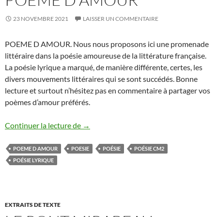
23 NOVEMBRE 2021
LAISSER UN COMMENTAIRE
POEME D AMOUR. Nous nous proposons ici une promenade
littéraire dans la poésie amoureuse de la littérature française.
La poésie lyrique a marqué, de manière différente, certes, les
divers mouvements littéraires qui se sont succédés. Bonne
lecture et surtout n’hésitez pas en commentaire à partager vos
poèmes d’amour préférés.
POEME D AMOUR
Continuer la lecture de
→
POEME D AMOUR
POESIE
POÉSIE
POÉSIE CM2
POÉSIE LYRIQUE
EXTRAITS DE TEXTE