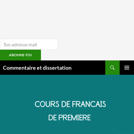
ABONNE-TOI
Aller
Recherche
Commentaire et dissertation
au
MENU
contenu
PRINCI