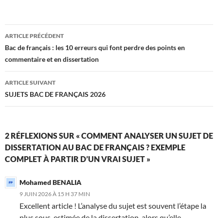
Navigation
ARTICLE PRÉCÉDENT
des
Bac de français : les 10 erreurs qui font perdre des points en
commentaire et en dissertation
articles
ARTICLE SUIVANT
SUJETS BAC DE FRANÇAIS 2026
2 RÉFLEXIONS SUR « COMMENT ANALYSER UN SUJET DE
DISSERTATION AU BAC DE FRANÇAIS ? EXEMPLE
COMPLET À PARTIR D’UN VRAI SUJET »
Mohamed BENALIA
9 JUIN 2026 À 15 H 37 MIN
Excellent article ! L’analyse du sujet est souvent l’étape la
plus sous-estimée de la dissertation, alors qu’elle