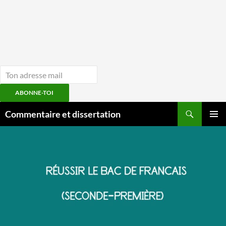
ABONNE-TOI
Aller
Recherche
Commentaire et dissertation
au
MENU
contenu
PRINCI