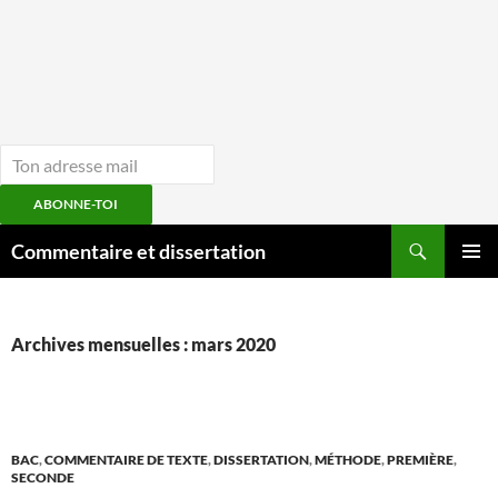
ABONNE-TOI
Aller
Recherche
Commentaire et dissertation
au
MENU
contenu
PRINCI
Archives mensuelles : mars 2020
BAC
,
COMMENTAIRE DE TEXTE
,
DISSERTATION
,
MÉTHODE
,
PREMIÈRE
,
SECONDE