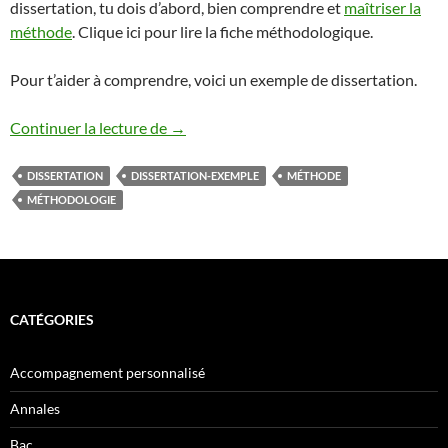
dissertation, tu dois d’abord, bien comprendre et
maîtriser la
méthode
. Clique ici pour lire la fiche méthodologique.
Pour t’aider à comprendre, voici un exemple de dissertation.
DISSERTATION EXEMPLE
Continuer la lecture de
→
DISSERTATION
DISSERTATION-EXEMPLE
MÉTHODE
MÉTHODOLOGIE
CATÉGORIES
Accompagnement personnalisé
Annales
Bac