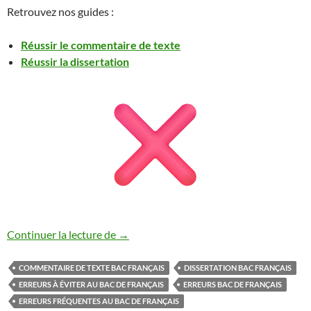
Retrouvez nos guides :
Réussir le commentaire de texte
Réussir la dissertation
Bac de français : les 10 erreurs qui font
Continuer la lecture de
→
COMMENTAIRE DE TEXTE BAC FRANÇAIS
DISSERTATION BAC FRANÇAIS
ERREURS À ÉVITER AU BAC DE FRANÇAIS
ERREURS BAC DE FRANÇAIS
ERREURS FRÉQUENTES AU BAC DE FRANÇAIS