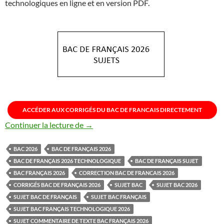
technologiques en ligne et en version PDF.
ACCÉDER AUX CORRIGÉS DU BAC DE FRANCAIS DIRECTEMENT
SUJETS BAC DE FRANÇAIS 2026
Continuer la lecture de
→
BAC 2026
BAC DE FRANÇAIS 2026
BAC DE FRANÇAIS 2026 TECHNOLOGIQUE
BAC DE FRANÇAIS SUJET
BAC FRANÇAIS 2026
CORRECTION BAC DE FRANCAIS 2026
CORRIGÉS BAC DE FRANÇAIS 2026
SUJET BAC
SUJET BAC 2026
SUJET BAC DE FRANÇAIS
SUJET BAC FRANÇAIS
SUJET BAC FRANÇAIS TECHNOLOGIQUE 2026
SUJET COMMENTAIRE DE TEXTE BAC FRANÇAIS 2026