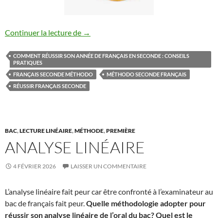
Comment réussir son année de français e
Continuer la lecture de
→
COMMENT RÉUSSIR SON ANNÉE DE FRANÇAIS EN SECONDE : CONSEILS
PRATIQUES
FRANÇAIS SECONDE MÉTHODO
MÉTHODO SECONDE FRANÇAIS
RÉUSSIR FRANÇAIS SECONDE
BAC
,
LECTURE LINÉAIRE
,
MÉTHODE
,
PREMIÈRE
ANALYSE LINÉAIRE
4 FÉVRIER 2026
LAISSER UN COMMENTAIRE
L’analyse linéaire fait peur car être confronté à l’examinateur au
bac de français fait peur.
Quelle méthodologie adopter pour
réussir son analyse linéaire de l’oral du bac? Quel est le