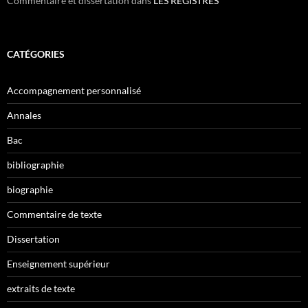
Commentaire et dissertation
dans
LES REGISTRES
CATÉGORIES
Accompagnement personnalisé
Annales
Bac
bibliographie
biographie
Commentaire de texte
Dissertation
Enseignement supérieur
extraits de texte