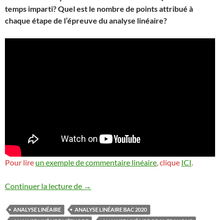
temps imparti?
Quel est le nombre de points attribué à
chaque étape de l’épreuve du analyse linéaire?
Pour lire
un exemple de commentaire linéaire
, clique
ICI
.
Analyse linéaire
Continuer la lecture de
→
ANALYSE LINÉAIRE
ANALYSE LINÉAIRE BAC 2020