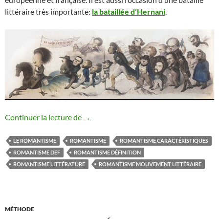
littéraire très importante:
la bataillée d’Hernani
.
ROMANTISME MOUVEMENT LITTERA
Continuer la lecture de
→
LE ROMANTISME
ROMANTISME
ROMANTISME CARACTÉRISTIQUES
ROMANTISME DEF
ROMANTISME DÉFINITION
ROMANTISME LITTÉRATURE
ROMANTISME MOUVEMENT LITTÉRAIRE
MÉTHODE