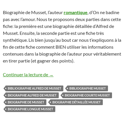
Biographie de Musset, l’auteur
romantique
, d’On ne badine
pas avec l’amour. Nous te proposons deux parties dans cette
fiche: la première est une biographie détaillée d’Alfred de
Musset. Ensuite, la seconde partie est une fiche très
synthétique. Lis bien jusqu’au bout car nous t’expliquons à la
fin de cette fiche comment BIEN utiliser les informations
contenues dans la biographie de l’auteur pour véritablement
en tirer partie (et gagner des points).
BIOGRAPHIE DE MUSSET
Continuer la lecture de
→
BIBLIOGRAPHIE ALFRED DE MUSSET
BIBLIOGRAPHIE MUSSET
BIOGRAPHIE ALFRED DE MUSSET
BIOGRAPHIE COURTE MUSSET
BIOGRAPHIE DE MUSSET
BIOGRAPHIE DÉTAILLÉE MUSSET
BIOGRAPHIE LONGUE MUSSET