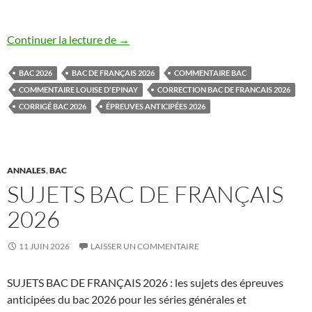
BAC DE FRANÇAIS CORRIGÉS 2026
Continuer la lecture de
→
BAC 2026
BAC DE FRANÇAIS 2026
COMMENTAIRE BAC
COMMENTAIRE LOUISE D'EPINAY
CORRECTION BAC DE FRANCAIS 2026
CORRIGÉ BAC 2026
ÉPREUVES ANTICIPÉES 2026
ANNALES
,
BAC
SUJETS BAC DE FRANÇAIS
2026
11 JUIN 2026
LAISSER UN COMMENTAIRE
SUJETS BAC DE FRANÇAIS 2026 : les sujets des épreuves
anticipées du bac 2026 pour les séries générales et