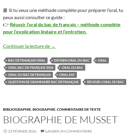
📘 Si tu veux une méthode complète pour préparer l’oral, tu
peux aussi consulter ce guide :
👉
Réussir l’oral du bac de français – méthode complète
pour l’explication linéaire et l’entretien.
Oral du bac de français : méthode complète
Continuer la lecture de
→
BAC DE FRANÇAIS ORAL
ENTRIEN ORAL DU BAC
ORAL
ORAL BAC DE FRANÇAIS 2026
ORAL DU BAC
ORAL DU BAC DE FRANÇAIS
ORAL EAF
QUESTION DE GRAMMAIRE BAC DE FRANÇAIS
RÉUSSIR L'ORAL DU BAC
BIBLIOGRAPHIE
,
BIOGRAPHIE
,
COMMENTAIRE DE TEXTE
BIOGRAPHIE DE MUSSET
23 FÉVRIER 2026
LAISSER UN COMMENTAIRE