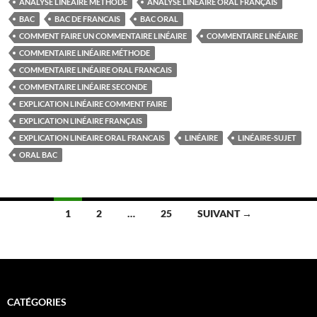
ANALYSE LINÉAIRE MÉTHODE
ANALYSE LINÉAIRE ORAL FRANÇAIS
BAC
BAC DE FRANCAIS
BAC ORAL
COMMENT FAIRE UN COMMENTAIRE LINÉAIRE
COMMENTAIRE LINÉAIRE
COMMENTAIRE LINÉAIRE MÉTHODE
COMMENTAIRE LINÉAIRE ORAL FRANCAIS
COMMENTAIRE LINÉAIRE SECONDE
EXPLICATION LINÉAIRE COMMENT FAIRE
EXPLICATION LINÉAIRE FRANÇAIS
EXPLICATION LINEAIRE ORAL FRANCAIS
LINÉAIRE
LINÉAIRE-SUJET
ORAL BAC
Navigation
1
2
…
25
SUIVANT →
des
articles
CATÉGORIES