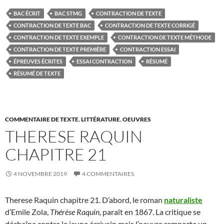
BAC ÉCRIT
BAC STMG
CONTRACTION DE TEXTE
CONTRACTION DE TEXTE BAC
CONTRACTION DE TEXTE CORRIGÉ
CONTRACTION DE TEXTE EXEMPLE
CONTRACTION DE TEXTE MÉTHODE
CONTRACTION DE TEXTE PREMIÈRE
CONTRACTION ESSAI
ÉPREUVES ÉCRITES
ESSAI CONTRACTION
RÉSUMÉ
RÉSUMÉ DE TEXTE
COMMENTAIRE DE TEXTE
,
LITTÉRATURE
,
OEUVRES
THERESE RAQUIN
CHAPITRE 21
4 NOVEMBRE 2019
4 COMMENTAIRES
Therese Raquin chapitre 21. D’abord, le roman
naturaliste
d’Emile Zola,
Thérèse Raquin
, paraît en 1867. La critique se
déchaîne contre le jeune écrivain mais l’oeuvre remporte un