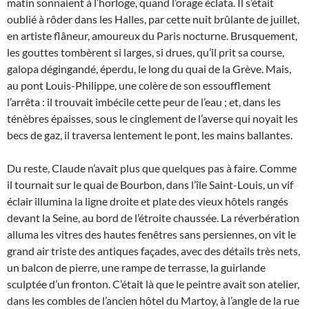
matin sonnaient à l’horloge, quand l’orage éclata. Il s’était
oublié à rôder dans les Halles, par cette nuit brûlante de juillet,
en artiste flâneur, amoureux du Paris nocturne. Brusquement,
les gouttes tombèrent si larges, si drues, qu’il prit sa course,
galopa dégingandé, éperdu, le long du quai de la Grève. Mais,
au pont Louis-Philippe, une colère de son essoufflement
l’arrêta : il trouvait imbécile cette peur de l’eau ; et, dans les
ténèbres épaisses, sous le cinglement de l’averse qui noyait les
becs de gaz, il traversa lentement le pont, les mains ballantes.
Du reste, Claude n’avait plus que quelques pas à faire. Comme
il tournait sur le quai de Bourbon, dans l’île Saint-Louis, un vif
éclair illumina la ligne droite et plate des vieux hôtels rangés
devant la Seine, au bord de l’étroite chaussée. La réverbération
alluma les vitres des hautes fenêtres sans persiennes, on vit le
grand air triste des antiques façades, avec des détails très nets,
un balcon de pierre, une rampe de terrasse, la guirlande
sculptée d’un fronton. C’était là que le peintre avait son atelier,
dans les combles de l’ancien hôtel du Martoy, à l’angle de la rue