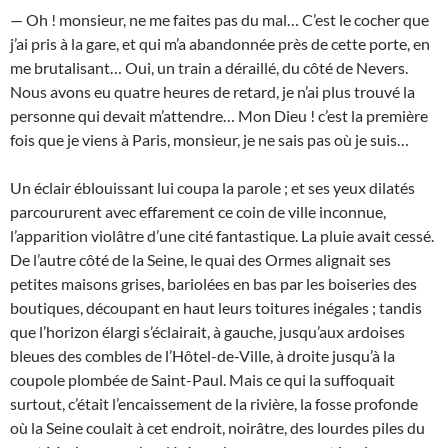
— Oh ! monsieur, ne me faites pas du mal… C’est le cocher que
j’ai pris à la gare, et qui m’a abandonnée près de cette porte, en
me brutalisant… Oui, un train a déraillé, du côté de Nevers.
Nous avons eu quatre heures de retard, je n’ai plus trouvé la
personne qui devait m’attendre… Mon Dieu ! c’est la première
fois que je viens à Paris, monsieur, je ne sais pas où je suis…
Un éclair éblouissant lui coupa la parole ; et ses yeux dilatés
parcoururent avec effarement ce coin de ville inconnue,
l’apparition violâtre d’une cité fantastique. La pluie avait cessé.
De l’autre côté de la Seine, le quai des Ormes alignait ses
petites maisons grises, bariolées en bas par les boiseries des
boutiques, découpant en haut leurs toitures inégales ; tandis
que l’horizon élargi s’éclairait, à gauche, jusqu’aux ardoises
bleues des combles de l’Hôtel-de-Ville, à droite jusqu’à la
coupole plombée de Saint-Paul. Mais ce qui la suffoquait
surtout, c’était l’encaissement de la rivière, la fosse profonde
où la Seine coulait à cet endroit, noirâtre, des lourdes piles du