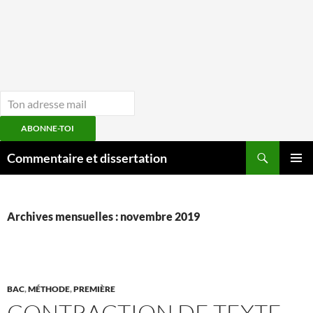
ABONNE-TOI
Aller
Recherche
Commentaire et dissertation
au
MENU
contenu
PRINCI
Archives mensuelles : novembre 2019
BAC
,
MÉTHODE
,
PREMIÈRE
CONTRACTION DE TEXTE