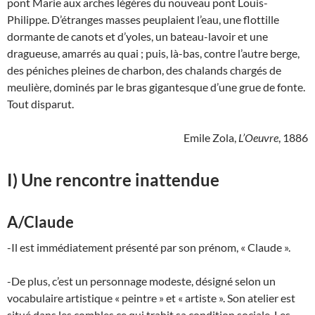
pont Marie aux arches légères du nouveau pont Louis-
Philippe. D’étranges masses peuplaient l’eau, une flottille
dormante de canots et d’yoles, un bateau-lavoir et une
dragueuse, amarrés au quai ; puis, là-bas, contre l’autre berge,
des péniches pleines de charbon, des chalands chargés de
meulière, dominés par le bras gigantesque d’une grue de fonte.
Tout disparut.
Emile Zola,
L’Oeuvre
, 1886
I) Une rencontre inattendue
A/Claude
-Il est immédiatement présenté par son prénom, « Claude ».
-De plus, c’est un personnage modeste, désigné selon un
vocabulaire artistique « peintre » et « artiste ». Son atelier est
situé dans les combles ce qui trahit sa condition sociale. Les