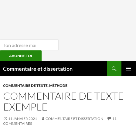
ABONNE-TOI
Aller
Recherche
Commentaire et dissertation
au
MENU
contenu
PRINCI
COMMENTAIRE DE TEXTE
,
MÉTHODE
COMMENTAIRE DE TEXTE
EXEMPLE
11 JANVIER 2021
COMMENTAIRE ET DISSERTATION
11
COMMENTAIRES