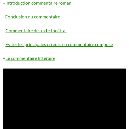
–
introduction commentaire roman
-Conclusion du commentaire
–
Commentaire de texte theâtral
–
Eviter les principales erreurs en commentaire composé
–
Le commentaire littéraire