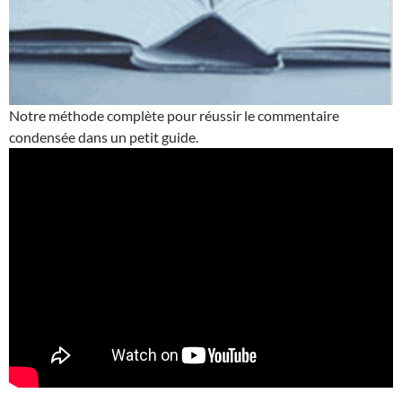
Notre méthode complète pour réussir le commentaire
condensée dans un petit guide.