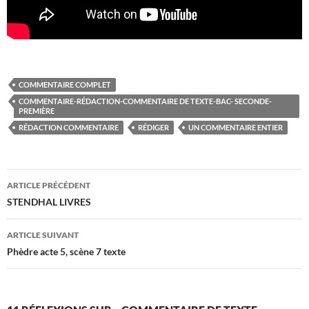
COMMENTAIRE COMPLET
COMMENTAIRE-RÉDACTION-COMMENTAIRE DE TEXTE-BAC- SECONDE-
PREMIÈRE
RÉDACTION COMMENTAIRE
RÉDIGER
UN COMMENTAIRE ENTIER
Navigation
ARTICLE PRÉCÉDENT
des
STENDHAL LIVRES
articles
ARTICLE SUIVANT
Phèdre acte 5, scène 7 texte