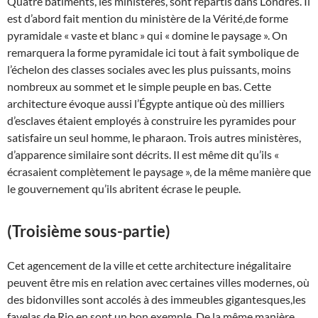
Quatre bâtiments, les ministères, sont répartis dans Londres. Il
est d’abord fait mention du ministère de la Vérité,de forme
pyramidale « vaste et blanc » qui « domine le paysage ». On
remarquera la forme pyramidale ici tout à fait symbolique de
l’échelon des classes sociales avec les plus puissants, moins
nombreux au sommet et le simple peuple en bas. Cette
architecture évoque aussi l’Égypte antique où des milliers
d’esclaves étaient employés à construire les pyramides pour
satisfaire un seul homme, le pharaon. Trois autres ministères,
d’apparence similaire sont décrits. Il est même dit qu’ils «
écrasaient complètement le paysage », de la même manière que
le gouvernement qu’ils abritent écrase le peuple.
(
Troisième sous-partie)
Cet agencement de la ville et cette architecture inégalitaire
peuvent être mis en relation avec certaines villes modernes, où
des bidonvilles sont accolés à des immeubles gigantesques,les
favelas de Rio en sont un bon exemple. De la même manière,