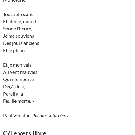
Tout suffocant
Et blême, quand
Sonne l’heure,
Je me souviens
Des jours anciens
Et je pleure
Et je m’en vais
Au vent mauvais
Qui m’emporte
Deçà, delà,
Pareil à la
Feuille morte. »
Paul Verlaine,
Poèmes saturniens
C/Le vers libre