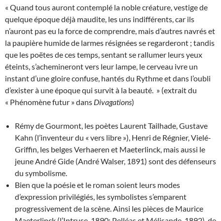
« Quand tous auront contemplé la noble créature, vestige de
quelque époque déjà maudite, les uns indifférents, car ils
n’auront pas eu la force de comprendre, mais d’autres navrés et
la paupière humide de larmes résignées se regarderont ; tandis
que les poëtes de ces temps, sentant se rallumer leurs yeux
éteints, s’achemineront vers leur lampe, le cerveau ivre un
instant d’une gloire confuse, hantés du Rythme et dans l’oubli
d’exister à une époque qui survit à la beauté. » (extrait du
« Phénomène futur » dans
Divagations
)
Rémy de Gourmont, les poètes Laurent Tailhade, Gustave
Kahn (l’inventeur du « vers libre »), Henri de Régnier, Vielé-
Griffin, les belges Verhaeren et Maeterlinck, mais aussi le
jeune André Gide (André Walser, 1891) sont des défenseurs
du symbolisme.
Bien que la poésie et le roman soient leurs modes
d’expression privilégiés, les symbolistes s’emparent
progressivement de la scène. Ainsi les pièces de Maurice
Maeterlinck (l’Intruse, 1890; Pelléas et Mélisande, 1892), de