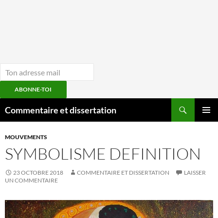
ABONNE-TOI
Aller
Recherche
Commentaire et dissertation
au
MENU
contenu
PRINCI
MOUVEMENTS
SYMBOLISME DEFINITION
23 OCTOBRE 2018
COMMENTAIRE ET DISSERTATION
LAISSER
UN COMMENTAIRE