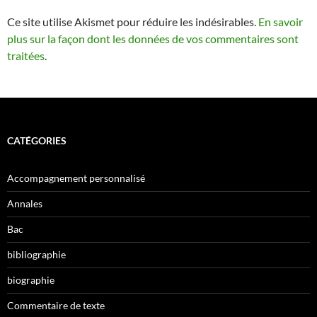
Ce site utilise Akismet pour réduire les indésirables.
En savoir
plus sur la façon dont les données de vos commentaires sont
traitées
.
CATÉGORIES
Accompagnement personnalisé
Annales
Bac
bibliographie
biographie
Commentaire de texte