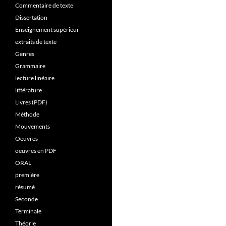
Commentaire de texte
Dissertation
Enseignement supérieur
extraits de texte
Genres
Grammaire
lecture linéaire
littérature
Livres (PDF)
Méthode
Mouvements
Oeuvres
oeuvres en PDF
ORAL
première
résumé
Seconde
Terminale
Théorie