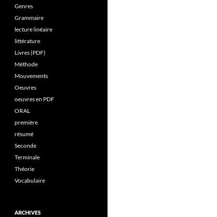
Genres
Grammaire
lecture linéaire
littérature
Livres (PDF)
Méthode
Mouvements
Oeuvres
oeuvres en PDF
ORAL
première
résumé
Seconde
Terminale
Théorie
Vocabulaire
ARCHIVES