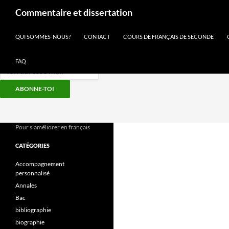
Recherche
Commentaire et dissertation
Inscris-toi à notre newsletter
QUI SOMMES-NOUS?
CONTACT
COURS DE FRANÇAIS DE SECONDE
FAQ
ABONNE-TOI
Aller
au
contenu
Pour s'améliorer en français
CATÉGORIES
Accompagnement
personnalisé
Annales
Bac
bibliographie
biographie