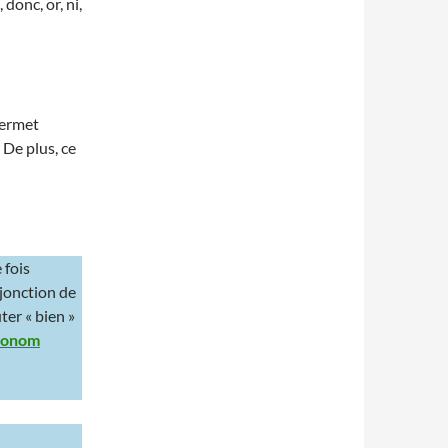
donc, or, ni,
permet
 De plus, ce
 fois
njonction de
ter « bien »
ronom