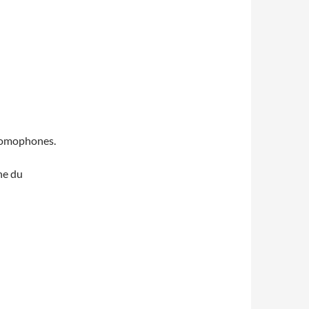
 homophones.
nne du