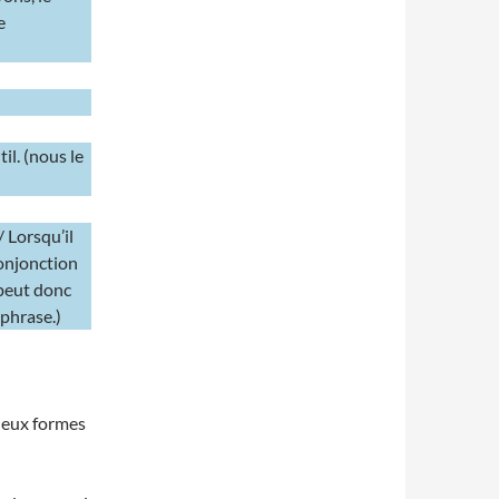
e
il. (nous le
/ Lorsqu’il
conjonction
 peut donc
 phrase.)
 deux formes