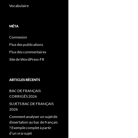
Vocabulaire
MÉTA
Connexion
Flux des publications
Flux des commentaires
Site de WordPress-FR
ARTICLES RÉCENTS
BAC DE FRANÇAIS
CORRIGÉS 2026
SUJETS BAC DE FRANÇAIS
2026
Comment analyser un sujet de
dissertation au bac de français
? Exemple complet à partir
d’un vrai sujet