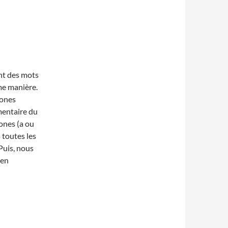
nt des mots
me manière.
ones
mentaire du
ones (a ou
 toutes les
Puis, nous
 en