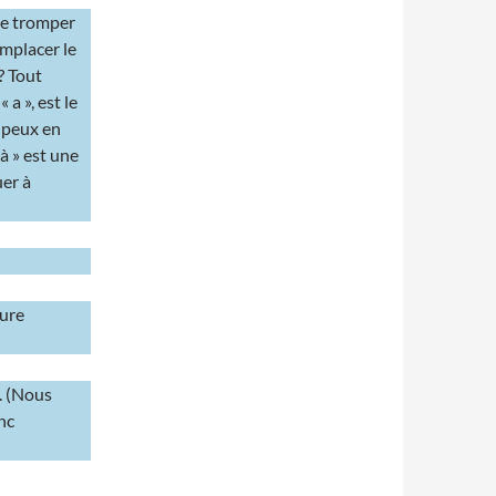
se tromper
emplacer le
? Tout
a », est le
 peux en
 à » est une
uer à
eure
s. (Nous
nc