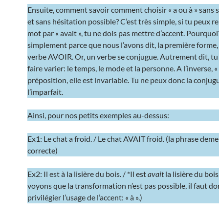
Ensuite, comment savoir comment choisir « a ou à » sans 
et sans hésitation possible? C’est très simple, si tu peux r
mot par « avait », tu ne dois pas mettre d’accent. Pourquoi
simplement parce que nous l’avons dit, la première forme, « 
verbe AVOIR. Or, un verbe se conjugue. Autrement dit, tu
faire varier: le temps, le mode et la personne. A l’inverse, «
préposition, elle est invariable. Tu ne peux donc la conjug
l’imparfait.
Ainsi, pour nos petits exemples au-dessus:
Ex1: Le chat a froid. / Le chat AVAIT froid. (la phrase dem
correcte)
Ex2: Il est à la lisière du bois. / *Il est
avait
la lisière du boi
voyons que la transformation n’est pas possible, il faut do
privilégier l’usage de l’accent: « à ».)