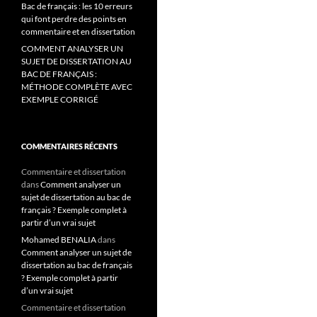
Bac de français : les 10 erreurs
qui font perdre des points en
commentaire et en dissertation
COMMENT ANALYSER UN
SUJET DE DISSERTATION AU
BAC DE FRANÇAIS :
MÉTHODE COMPLÈTE AVEC
EXEMPLE CORRIGÉ
COMMENTAIRES RÉCENTS
Commentaire et dissertation
dans
Comment analyser un
sujet de dissertation au bac de
français ? Exemple complet à
partir d’un vrai sujet
Mohamed BENALIA
dans
Comment analyser un sujet de
dissertation au bac de français
? Exemple complet à partir
d’un vrai sujet
Commentaire et dissertation