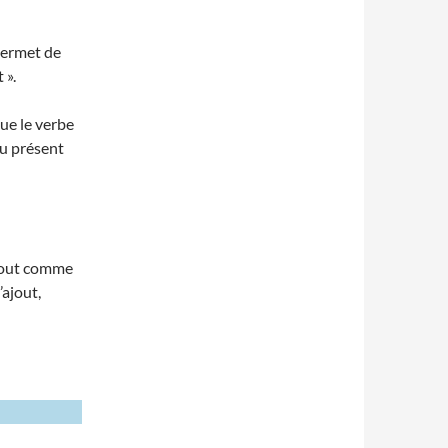
 permet de
 ».
que le verbe
du présent
tout comme
’ajout,