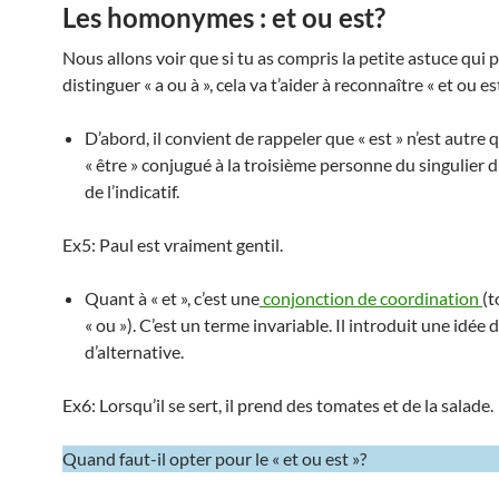
Les homonymes : et ou est?
Nous allons voir que si tu as compris la petite astuce qui
distinguer « a ou à », cela va t’aider à reconnaître « et ou est
D’abord, il convient de rappeler que « est » n’est autre 
« être » conjugué à la troisième personne du singulier 
de l’indicatif.
Ex5: Paul est vraiment gentil.
Quant à « et », c’est une
conjonction de coordination
(
« ou »). C’est un terme invariable. Il introduit une idée d
d’alternative.
Ex6: Lorsqu’il se sert, il prend des tomates et de la salade.
Quand faut-il opter pour le « et ou est »?