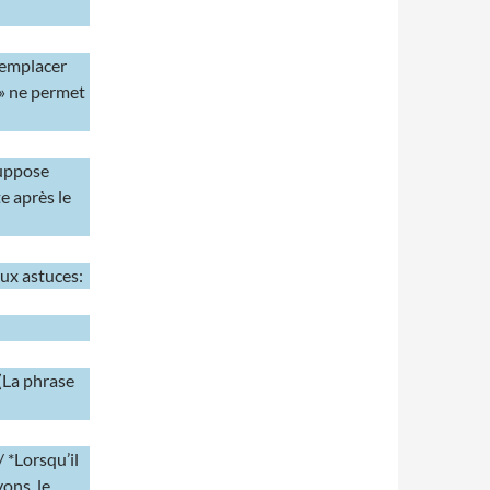
remplacer
t » ne permet
suppose
e après le
eux astuces:
 (La phrase
/ *Lorsqu’il
yons, le