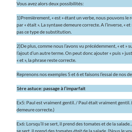
Vous avez alors deux possibilités:
1)Premièrement, « est » étant un verbe, nous pouvons le 
par « était ». La syntaxe demeure correcte. A l’inverse, « e
pas ce type de substitution.
2)De plus, comme nous l’avons vu précédemment, « et » 
l’ajout d’un autre terme. On peut donc ajouter « puis » just
« et », la phrase reste correcte.
Reprenons nos exemples 5 et 6 et faisons l’essai de nos d
1ère astuce: passage à l’imparfait
Ex5: Paul est vraiment gentil. / Paul était vraiment gentil.
demeure correcte.)
Ex6: Lorsqu’il se sert, il prend des tomates et de la salade. 
se sert, il prend des tomates
était
de la salade. (Nous le vo