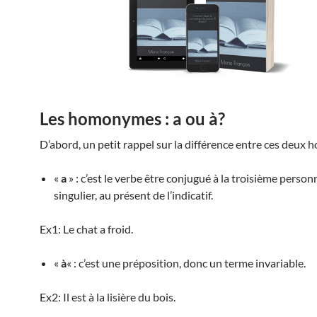
Les homonymes : a ou à?
D’abord, un petit rappel sur la différence entre ces deux
«
a
» : c’est le verbe être conjugué à la troisième perso
singulier, au présent de l’indicatif.
Ex1: Le chat a froid.
«
à
« : c’est une préposition, donc un terme invariable.
Ex2: Il est à la lisière du bois.