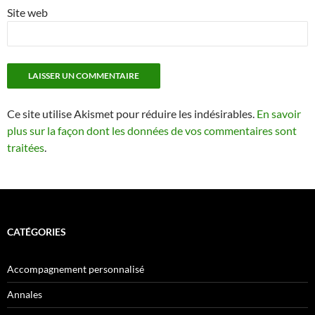
Site web
Ce site utilise Akismet pour réduire les indésirables.
En savoir
plus sur la façon dont les données de vos commentaires sont
traitées
.
CATÉGORIES
Accompagnement personnalisé
Annales