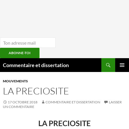
ABONNE-TOI
Aller
Recherche
Commentaire et dissertation
au
MENU
contenu
PRINCI
MOUVEMENTS
LA PRECIOSITE
17 OCTOBRE 2018
COMMENTAIRE ET DISSERTATION
LAISSER
UN COMMENTAIRE
LA PRECIOSITE