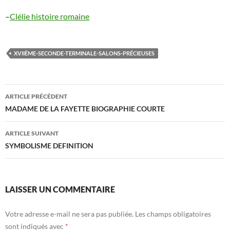
–
Clélie histoire romaine
XVIIÈME-SECONDE-TERMINALE-SALONS-PRÉCIEUSES
Navigation
ARTICLE PRÉCÉDENT
des
MADAME DE LA FAYETTE BIOGRAPHIE COURTE
articles
ARTICLE SUIVANT
SYMBOLISME DEFINITION
LAISSER UN COMMENTAIRE
Votre adresse e-mail ne sera pas publiée.
Les champs obligatoires
sont indiqués avec
*