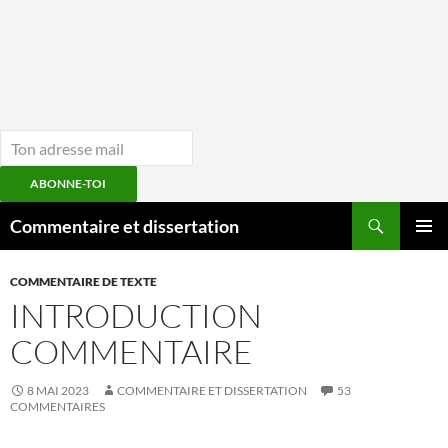
ABONNE-TOI
Aller
Recherche
Commentaire et dissertation
au
MENU
contenu
PRINCI
COMMENTAIRE DE TEXTE
INTRODUCTION
COMMENTAIRE
8 MAI 2023
COMMENTAIRE ET DISSERTATION
53
COMMENTAIRES