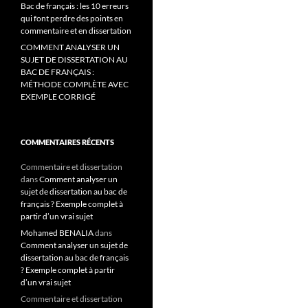
Bac de français : les 10 erreurs
qui font perdre des points en
commentaire et en dissertation
COMMENT ANALYSER UN
SUJET DE DISSERTATION AU
BAC DE FRANÇAIS :
MÉTHODE COMPLÈTE AVEC
EXEMPLE CORRIGÉ
COMMENTAIRES RÉCENTS
Commentaire et dissertation
dans
Comment analyser un
sujet de dissertation au bac de
français ? Exemple complet à
partir d’un vrai sujet
Mohamed BENALIA
dans
Comment analyser un sujet de
dissertation au bac de français
? Exemple complet à partir
d’un vrai sujet
Commentaire et dissertation