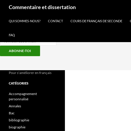
Recherche
Commentaire et dissertation
Inscris-toi à notre newsletter
QUI SOMMES-NOUS?
CONTACT
COURS DE FRANÇAIS DE SECONDE
FAQ
ABONNE-TOI
Aller
au
contenu
Pour s'améliorer en français
CATÉGORIES
Accompagnement
personnalisé
Annales
Bac
bibliographie
biographie