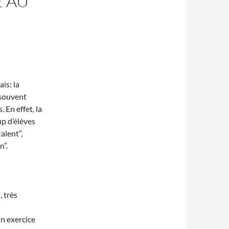
 AU
is: la
 souvent
 En effet, la
up d’élèves
talent”,
n”.
é
, très
un exercice