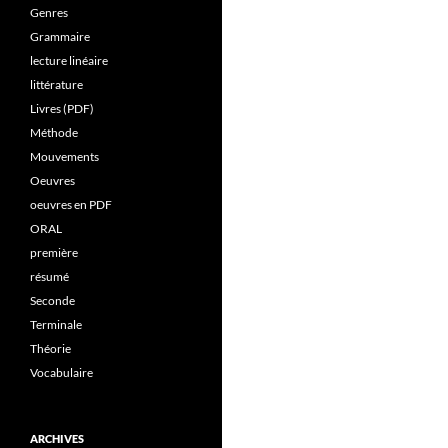
Genres
Grammaire
lecture linéaire
littérature
Livres (PDF)
Méthode
Mouvements
Oeuvres
oeuvres en PDF
ORAL
première
résumé
Seconde
Terminale
Théorie
Vocabulaire
ARCHIVES