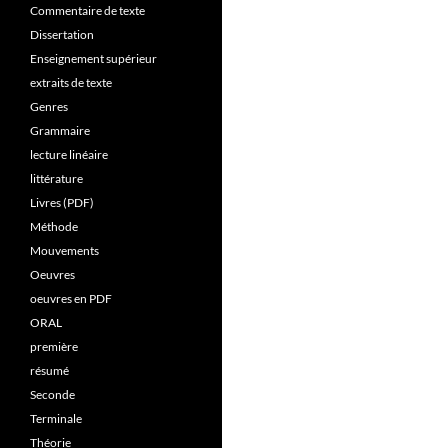
Commentaire de texte
Dissertation
Enseignement supérieur
extraits de texte
Genres
Grammaire
lecture linéaire
littérature
Livres (PDF)
Méthode
Mouvements
Oeuvres
oeuvres en PDF
ORAL
première
résumé
Seconde
Terminale
Théorie