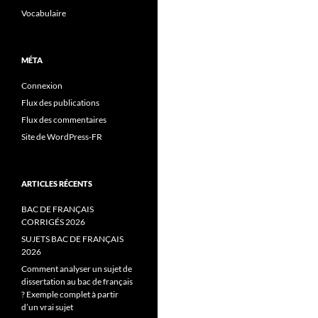
Vocabulaire
MÉTA
Connexion
Flux des publications
Flux des commentaires
Site de WordPress-FR
ARTICLES RÉCENTS
BAC DE FRANÇAIS
CORRIGÉS 2026
SUJETS BAC DE FRANÇAIS
2026
Comment analyser un sujet de
dissertation au bac de français
? Exemple complet à partir
d’un vrai sujet