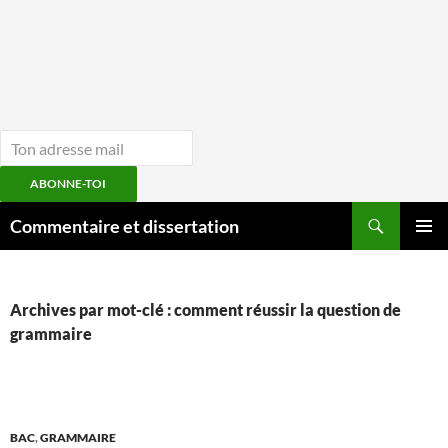
ABONNE-TOI
Aller
Recherche
Commentaire et dissertation
au
MENU
contenu
PRINCI
Archives par mot-clé : comment réussir la question de
grammaire
BAC
,
GRAMMAIRE