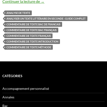
Analyser un texte littéraire en seconde :
Continuer la lecture de
→
ANALYSE DE TEXTE
ANALYSER UN TEXTE LITTÉRAIRE EN SECONDE : GUIDE COMPLET
COMMENTAIRE DE TEXTE BAC DE FRANCAIS
COMMENTAIRE DE TEXTE BAC FRANÇAIS
COMMENTAIRE DE TEXTE FRANÇAIS
COMMENTAIRE DE TEXTE INTRODUCTION
COMMENTAIRE DE TEXTE MÉTHODE
CATÉGORIES
Accompagnement personnalisé
Annales
Bac