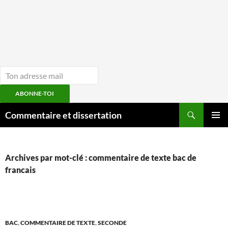
ABONNE-TOI
Aller
Recherche
Commentaire et dissertation
au
MENU
contenu
PRINCI
Archives par mot-clé : commentaire de texte bac de
francais
BAC
,
COMMENTAIRE DE TEXTE
,
SECONDE