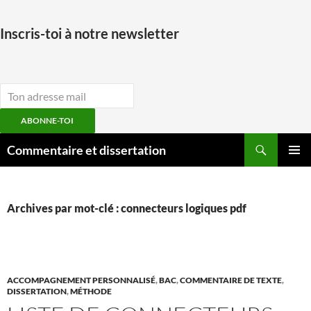
Inscris-toi à notre newsletter
ABONNE-TOI
Aller
Recherche
Commentaire et dissertation
au
MENU
contenu
PRINCI
Archives par mot-clé : connecteurs logiques pdf
ACCOMPAGNEMENT PERSONNALISÉ
,
BAC
,
COMMENTAIRE DE TEXTE
,
DISSERTATION
,
MÉTHODE