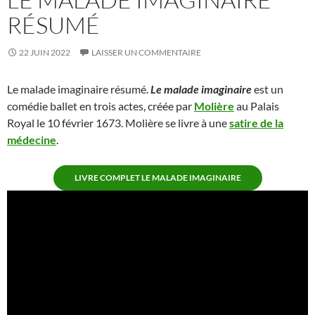
RÉSUMÉ
22 JUIN 2022
LAISSER UN COMMENTAIRE
Le malade imaginaire résumé.
Le malade imaginaire
est un
comédie ballet en trois actes, créée par
Molière
au Palais
Royal le 10 février 1673. Molière se livre à une
satire de la
médecine
.
LIVRE COMPLET LE MALADE IMAGINAIRE