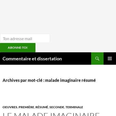
ABONNE-TOI
Aller
Recherche
Commentaire et dissertation
au
MENU
contenu
PRINCI
Archives par mot-clé : malade imaginaire résumé
OEUVRES
,
PREMIÈRE
,
RÉSUMÉ
,
SECONDE
,
TERMINALE
LE MALADE IMAGINAIRE