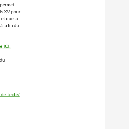
e permet
uis XV pour
et que la
à la fin du
e ICI.
 du
-de-texte/