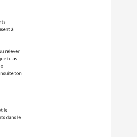
nts
isent à
ou relever
que tu as
le
ensuite ton
t le
ts dans le