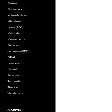
Genres
Grammaire
lecture linéaire
littérature
Livres (PDF)
Méthode
Mouvements
Oeuvres
oeuvres en PDF
ORAL
première
résumé
Seconde
Terminale
Théorie
Vocabulaire
ARCHIVES