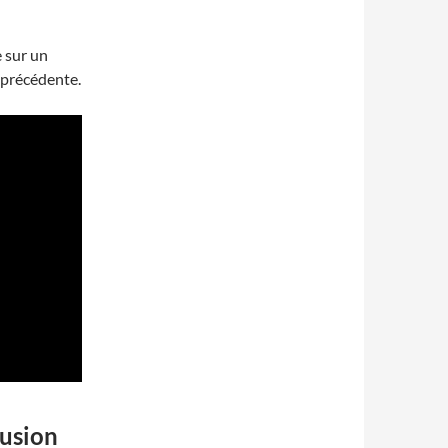
e sur un
 précédente.
lusion