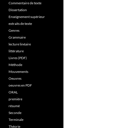
Commentaire de texte
Dissertation
Enseignement supérieur
extraits de texte
Genres
Grammaire
lecture linéaire
littérature
Livres (PDF)
Méthode
Mouvements
Oeuvres
oeuvres en PDF
ORAL
première
résumé
Seconde
Terminale
Théorie