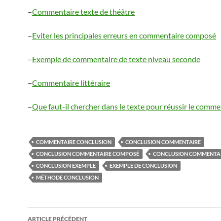
–
Commentaire texte de théâtre
–
Eviter les principales erreurs en commentaire composé
–
Exemple de commentaire de texte niveau seconde
–
Commentaire littéraire
–
Que faut-il chercher dans le texte pour réussir le comme
COMMENTAIRE CONCLUSION
CONCLUSION COMMENTAIRE
CONCLUSION COMMENTAIRE COMPOSÉ
CONCLUSION COMMENTAI
CONCLUSION EXEMPLE
EXEMPLE DE CONCLUSION
MÉTHODE CONCLUSION
Navigation
ARTICLE PRÉCÉDENT