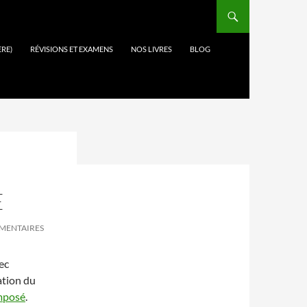
ÈRE)
RÉVISIONS ET EXAMENS
NOS LIVRES
BLOG
E
MENTAIRES
ec
ation du
omposé
.