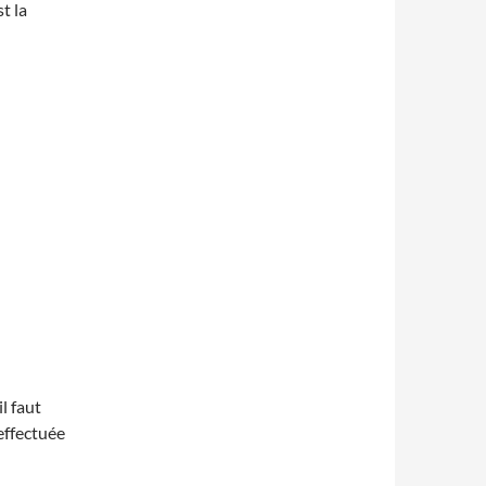
t la
l faut
 effectuée