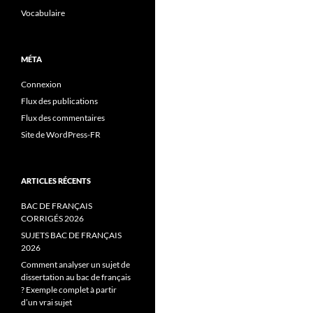
Vocabulaire
MÉTA
Connexion
Flux des publications
Flux des commentaires
Site de WordPress-FR
ARTICLES RÉCENTS
BAC DE FRANÇAIS
CORRIGÉS 2026
SUJETS BAC DE FRANÇAIS
2026
Comment analyser un sujet de
dissertation au bac de français
? Exemple complet à partir
d’un vrai sujet