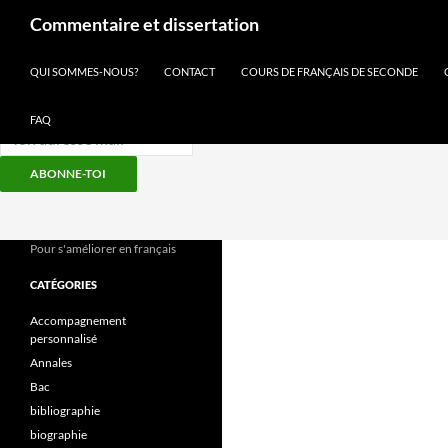
Recherche
Commentaire et dissertation
Inscris-toi à notre newsletter
QUI SOMMES-NOUS?
CONTACT
COURS DE FRANÇAIS DE SECONDE
FAQ
ABONNE-TOI
Aller
au
contenu
Pour s'améliorer en français
CATÉGORIES
Accompagnement
personnalisé
Annales
Bac
bibliographie
biographie