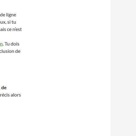
 de ligne
ux, si tu
ais ce n’est
on
. Tu dois
clusion de
n
de
récis alors