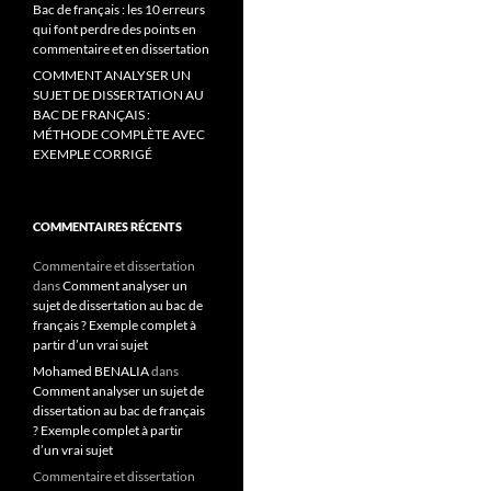
Bac de français : les 10 erreurs
qui font perdre des points en
commentaire et en dissertation
COMMENT ANALYSER UN
SUJET DE DISSERTATION AU
BAC DE FRANÇAIS :
MÉTHODE COMPLÈTE AVEC
EXEMPLE CORRIGÉ
COMMENTAIRES RÉCENTS
Commentaire et dissertation
dans
Comment analyser un
sujet de dissertation au bac de
français ? Exemple complet à
partir d’un vrai sujet
Mohamed BENALIA
dans
Comment analyser un sujet de
dissertation au bac de français
? Exemple complet à partir
d’un vrai sujet
Commentaire et dissertation