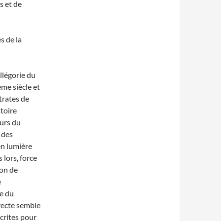
 et de
s de la
llégorie du
ème siècle et
strates de
stoire
urs du
 des
en lumière
 lors, force
ion de
e
he du
irecte semble
crites pour