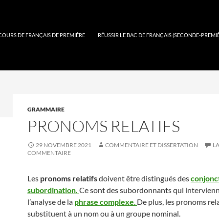
COURS DE FRANÇAIS DE PREMIÈRE
RÉUSSIR LE BAC DE FRANÇAIS (SECONDE-PREMI
GRAMMAIRE
PRONOMS RELATIFS
29 NOVEMBRE 2021
COMMENTAIRE ET DISSERTATION
LA
COMMENTAIRE
Les
pronoms relatifs
doivent être distingués des
conjonc
subordination.
Ce sont des subordonnants qui intervien
l’analyse de la
phrase complexe
.
De plus, les pronoms rela
substituent à un nom ou à un groupe nominal.