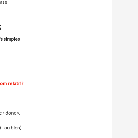
rase
S
s simples
om relatif?
 « donc »,
 (=ou bien)