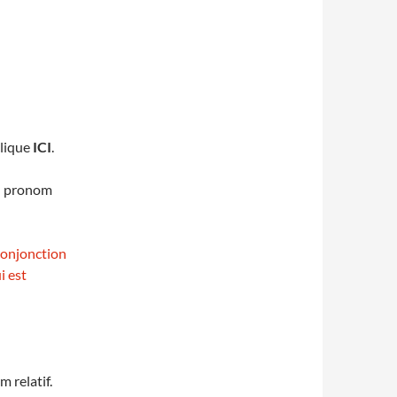
clique
ICI
.
un pronom
conjonction
i est
 relatif.