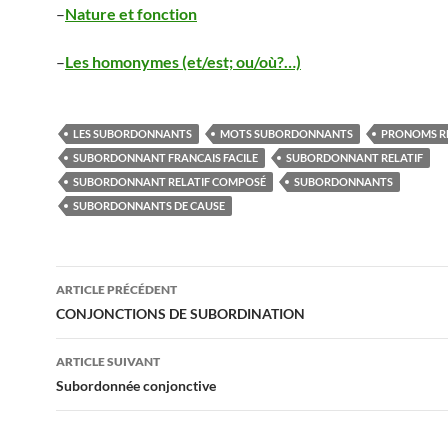
–
Nature et fonction
–
Les homonymes (et/est; ou/où?…)
LES SUBORDONNANTS
MOTS SUBORDONNANTS
PRONOMS RE
SUBORDONNANT FRANCAIS FACILE
SUBORDONNANT RELATIF
SUBORDONNANT RELATIF COMPOSÉ
SUBORDONNANTS
SUBORDONNANTS DE CAUSE
Navigation
ARTICLE PRÉCÉDENT
des
CONJONCTIONS DE SUBORDINATION
articles
ARTICLE SUIVANT
Subordonnée conjonctive