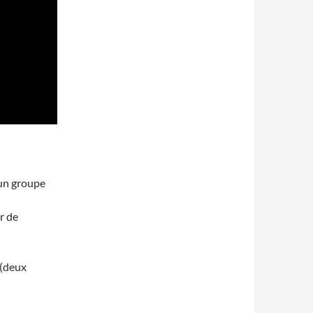
 un groupe
r de
 (deux