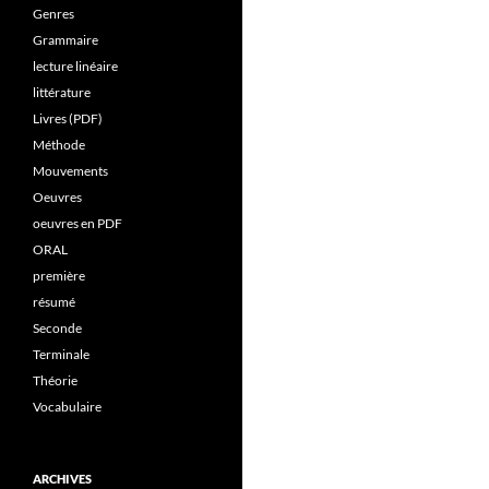
Genres
Grammaire
lecture linéaire
littérature
Livres (PDF)
Méthode
Mouvements
Oeuvres
oeuvres en PDF
ORAL
première
résumé
Seconde
Terminale
Théorie
Vocabulaire
ARCHIVES