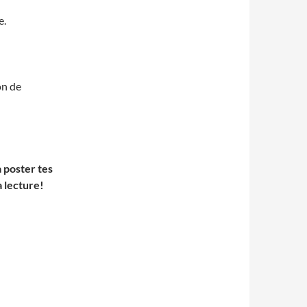
e.
on de
à poster tes
 lecture!