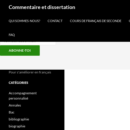
Recherche
Commentaire et dissertation
Inscris-toi à notre newsletter
QUI SOMMES-NOUS?
CONTACT
COURS DE FRANÇAIS DE SECONDE
FAQ
ABONNE-TOI
Aller
au
contenu
Pour s'améliorer en français
CATÉGORIES
Accompagnement
personnalisé
Annales
Bac
bibliographie
biographie