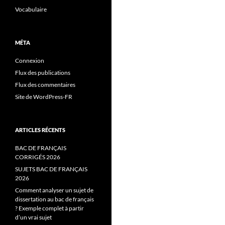
Vocabulaire
MÉTA
Connexion
Flux des publications
Flux des commentaires
Site de WordPress-FR
ARTICLES RÉCENTS
BAC DE FRANÇAIS
CORRIGÉS 2026
SUJETS BAC DE FRANÇAIS
2026
Comment analyser un sujet de
dissertation au bac de français
? Exemple complet à partir
d’un vrai sujet