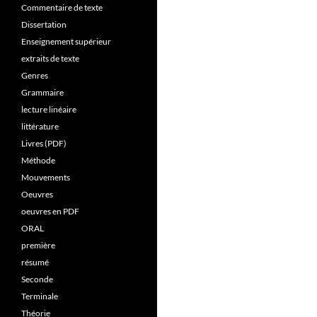
Commentaire de texte
Dissertation
Enseignement supérieur
extraits de texte
Genres
Grammaire
lecture linéaire
littérature
Livres (PDF)
Méthode
Mouvements
Oeuvres
oeuvres en PDF
ORAL
première
résumé
Seconde
Terminale
Théorie