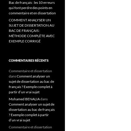
Bac de français : les 10 erreurs
qui font perdre des points en
commentaire et en dissertation
COMMENT ANALYSER UN
SUJET DE DISSERTATION AU
BAC DE FRANÇAIS :
MÉTHODE COMPLÈTE AVEC
EXEMPLE CORRIGÉ
COMMENTAIRES RÉCENTS
Commentaire et dissertation
dans
Comment analyser un
sujet de dissertation au bac de
français ? Exemple complet à
partir d’un vrai sujet
Mohamed BENALIA
dans
Comment analyser un sujet de
dissertation au bac de français
? Exemple complet à partir
d’un vrai sujet
Commentaire et dissertation