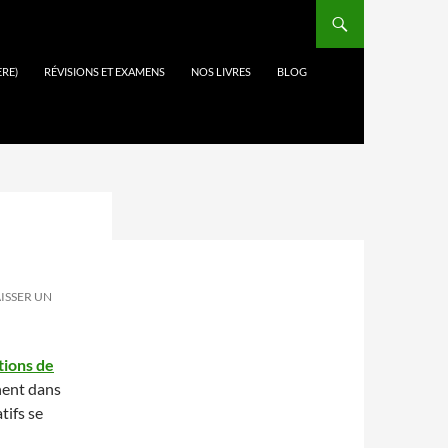
ÈRE)
RÉVISIONS ET EXAMENS
NOS LIVRES
BLOG
ISSER UN
tions de
nent dans
tifs se