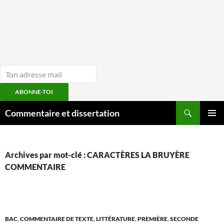
ABONNE-TOI
Aller
Recherche
Commentaire et dissertation
au
MENU
contenu
PRINCI
Archives par mot-clé : CARACTÈRES LA BRUYÈRE
COMMENTAIRE
BAC
,
COMMENTAIRE DE TEXTE
,
LITTÉRATURE
,
PREMIÈRE
,
SECONDE