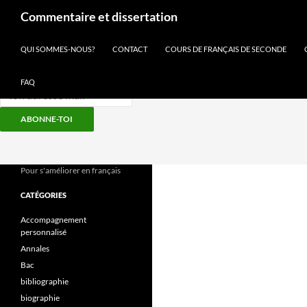
Recherche
Commentaire et dissertation
Inscris-toi à notre newsletter
QUI SOMMES-NOUS?
CONTACT
COURS DE FRANÇAIS DE SECONDE
FAQ
ABONNE-TOI
Aller
au
contenu
Pour s'améliorer en français
CATÉGORIES
Accompagnement
personnalisé
Annales
Bac
bibliographie
biographie