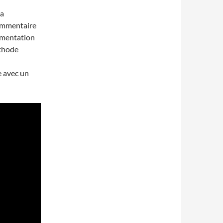
La
commentaire
gumentation
éthode
e avec un