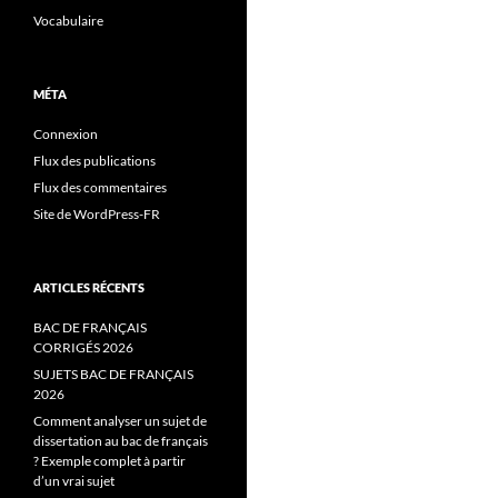
Vocabulaire
MÉTA
Connexion
Flux des publications
Flux des commentaires
Site de WordPress-FR
ARTICLES RÉCENTS
BAC DE FRANÇAIS
CORRIGÉS 2026
SUJETS BAC DE FRANÇAIS
2026
Comment analyser un sujet de
dissertation au bac de français
? Exemple complet à partir
d’un vrai sujet