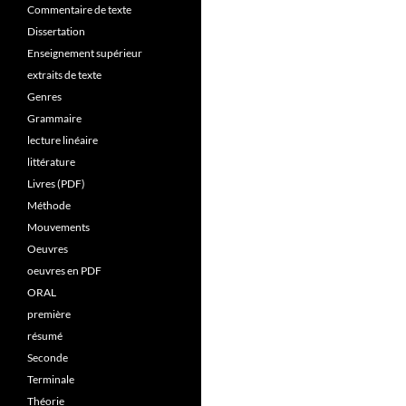
Commentaire de texte
Dissertation
Enseignement supérieur
extraits de texte
Genres
Grammaire
lecture linéaire
littérature
Livres (PDF)
Méthode
Mouvements
Oeuvres
oeuvres en PDF
ORAL
première
résumé
Seconde
Terminale
Théorie