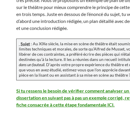
très précise. Nous te proposons un exemple de plan de di
sur le théâtre pour mieux comprendre le principe de cette
en trois temps. Juste en dessous de l’énoncé du sujet, tu v
d’abord une introduction rédigée, un plan détaillé avec d
et une conclusion rédigée.
Sujet
: Au XIXe siècle, la mise en scène de théâtre était soumi
limites techniques et morales, de sorte qu’Alfred de Musset, v
libérer de ces contraintes, a préféré écrire des pièces qui n’éta
destinées qu’à la lecture. Il les a réunies dans un recueil intitu
dans un fauteuil
. D’après votre propre expérience du théâtre et 
que vous en avez étudié, estimez-vous que l’on apprécie davan
pièce en la lisant ou en assistant à sa mise en scène au théâtre 
Si tu ressens le besoin de vérifier comment analyser un 
dissertation en suivant pas à pas un exemple corrigé, re
fiche consacrée à cette étape fondamentale ICI.