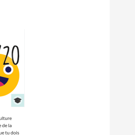
ulture
 de la
que tu dois