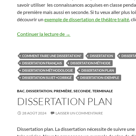
savoir utiliser les connaissances acquises en classe penda
de première mais aussi en seconde. Si tu veux aller plus loi
découvrir un
exemple de dissertation de théâtre traité
, c
DISSERTATION
Continuer la lecture de
→
COMMENT FAIRE UNE DISSERTATION?
DISSERTATION
DISSERT
DISSERTATION FRANÇAIS
DISSERTATION MÉTHODE
DISSERTATION MÉTHODOLOGIE
DISSERTATION PLAN
DISSERTATION SUJET+CORRIGÉ
DISSERTATION-EXEMPLE
BAC
,
DISSERTATION
,
PREMIÈRE
,
SECONDE
,
TERMINALE
DISSERTATION PLAN
28 AOÛT 2024
LAISSER UN COMMENTAIRE
Dissertation plan. La dissertation nécessite de suivre un