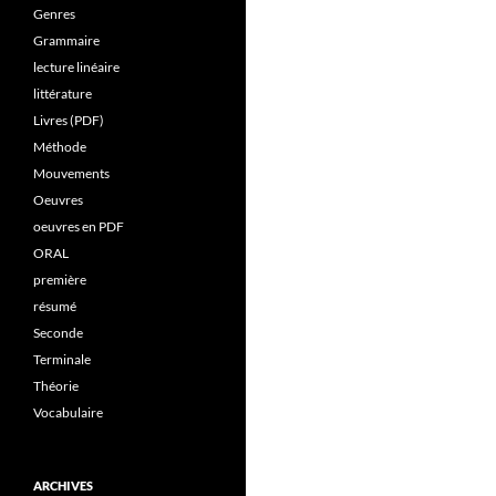
Genres
Grammaire
lecture linéaire
littérature
Livres (PDF)
Méthode
Mouvements
Oeuvres
oeuvres en PDF
ORAL
première
résumé
Seconde
Terminale
Théorie
Vocabulaire
ARCHIVES