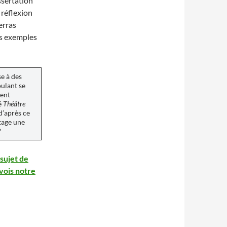
ssertation
 réflexion
erras
es exemples
se à des
oulant se
ient
lé
Théâtre
d’après ce
tage une
?
sujet de
vois notre