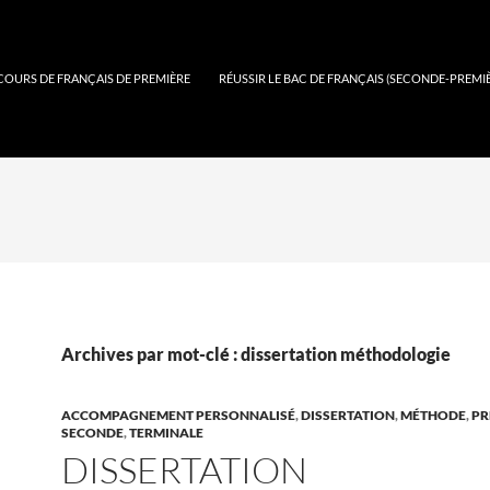
COURS DE FRANÇAIS DE PREMIÈRE
RÉUSSIR LE BAC DE FRANÇAIS (SECONDE-PREMI
Archives par mot-clé : dissertation méthodologie
ACCOMPAGNEMENT PERSONNALISÉ
,
DISSERTATION
,
MÉTHODE
,
PR
SECONDE
,
TERMINALE
DISSERTATION