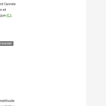
nt l’année
n et
lique
ICI
.
ATION DEF
e méthode