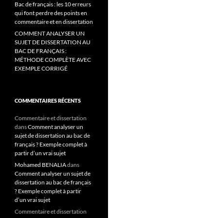
Bac de français : les 10 erreurs
qui font perdre des points en
commentaire et en dissertation
COMMENT ANALYSER UN
SUJET DE DISSERTATION AU
BAC DE FRANÇAIS :
MÉTHODE COMPLÈTE AVEC
EXEMPLE CORRIGÉ
COMMENTAIRES RÉCENTS
Commentaire et dissertation
dans
Comment analyser un
sujet de dissertation au bac de
français ? Exemple complet à
partir d’un vrai sujet
Mohamed BENALIA
dans
Comment analyser un sujet de
dissertation au bac de français
? Exemple complet à partir
d’un vrai sujet
Commentaire et dissertation