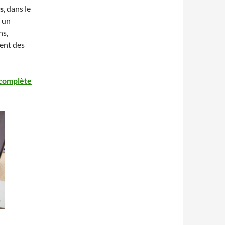
as
, dans le
, un
ns,
tent des
 complète