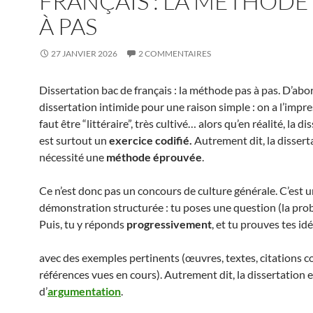
FRANÇAIS : LA MÉTHODE
À PAS
27 JANVIER 2026
2 COMMENTAIRES
Dissertation bac de français : la méthode pas à pas. D’abor
dissertation intimide pour une raison simple : on a l’impre
faut être “littéraire”, très cultivé… alors qu’en réalité, la di
est surtout un
exercice codifié.
Autrement dit, la dissert
nécessité une
méthode éprouvée
.
Ce n’est donc pas un concours de culture générale. C’est 
démonstration structurée : tu poses une question (la pro
Puis, tu y réponds
progressivement
, et tu prouves tes idé
avec des exemples pertinents (œuvres, textes, citations c
références vues en cours). Autrement dit, la dissertation 
d’
argumentation
.