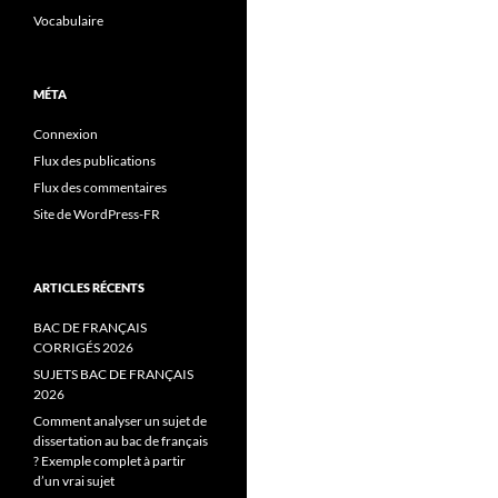
Vocabulaire
MÉTA
Connexion
Flux des publications
Flux des commentaires
Site de WordPress-FR
ARTICLES RÉCENTS
BAC DE FRANÇAIS
CORRIGÉS 2026
SUJETS BAC DE FRANÇAIS
2026
Comment analyser un sujet de
dissertation au bac de français
? Exemple complet à partir
d’un vrai sujet