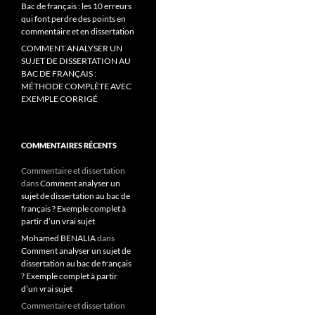
Bac de français : les 10 erreurs
qui font perdre des points en
commentaire et en dissertation
COMMENT ANALYSER UN
SUJET DE DISSERTATION AU
BAC DE FRANÇAIS :
MÉTHODE COMPLÈTE AVEC
EXEMPLE CORRIGÉ
COMMENTAIRES RÉCENTS
Commentaire et dissertation
dans
Comment analyser un
sujet de dissertation au bac de
français ? Exemple complet à
partir d’un vrai sujet
Mohamed BENALIA
dans
Comment analyser un sujet de
dissertation au bac de français
? Exemple complet à partir
d’un vrai sujet
Commentaire et dissertation