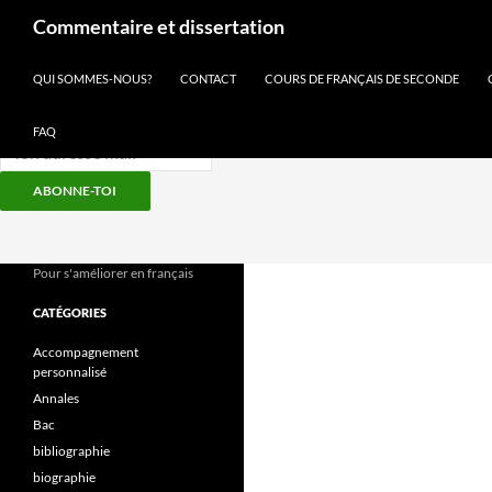
Recherche
Commentaire et dissertation
Inscris-toi à notre newsletter
QUI SOMMES-NOUS?
CONTACT
COURS DE FRANÇAIS DE SECONDE
FAQ
ABONNE-TOI
Aller
au
contenu
Pour s'améliorer en français
CATÉGORIES
Accompagnement
personnalisé
Annales
Bac
bibliographie
biographie