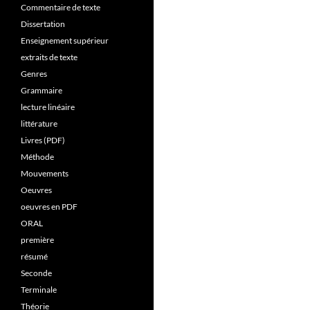
Commentaire de texte
Dissertation
Enseignement supérieur
extraits de texte
Genres
Grammaire
lecture linéaire
littérature
Livres (PDF)
Méthode
Mouvements
Oeuvres
oeuvres en PDF
ORAL
première
résumé
Seconde
Terminale
Théorie