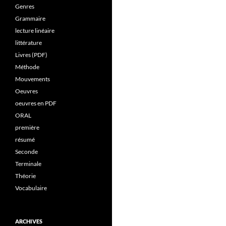
Genres
Grammaire
lecture linéaire
littérature
Livres (PDF)
Méthode
Mouvements
Oeuvres
oeuvres en PDF
ORAL
première
résumé
Seconde
Terminale
Théorie
Vocabulaire
ARCHIVES