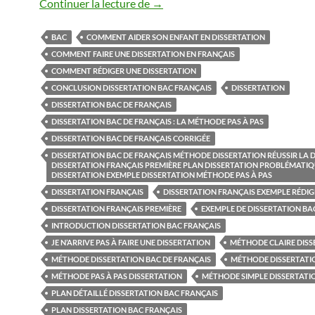
Dissertation bac de français : la 
Continuer la lecture de
→
BAC
COMMENT AIDER SON ENFANT EN DISSERTATION
COMMENT FAIRE UNE DISSERTATION EN FRANÇAIS
COMMENT RÉDIGER UNE DISSERTATION
CONCLUSION DISSERTATION BAC FRANÇAIS
DISSERTATION
DISSERTATION BAC DE FRANÇAIS
DISSERTATION BAC DE FRANÇAIS : LA MÉTHODE PAS À PAS
DISSERTATION BAC DE FRANÇAIS CORRIGÉE
DISSERTATION BAC DE FRANÇAIS MÉTHODE DISSERTATION RÉUSSIR LA 
DISSERTATION FRANÇAIS PREMIÈRE PLAN DISSERTATION PROBLÉMATI
DISSERTATION EXEMPLE DISSERTATION MÉTHODE PAS À PAS
DISSERTATION FRANÇAIS
DISSERTATION FRANÇAIS EXEMPLE RÉDIG
DISSERTATION FRANÇAIS PREMIÈRE
EXEMPLE DE DISSERTATION BA
INTRODUCTION DISSERTATION BAC FRANÇAIS
JE N’ARRIVE PAS À FAIRE UNE DISSERTATION
MÉTHODE CLAIRE DISS
MÉTHODE DISSERTATION BAC DE FRANÇAIS
MÉTHODE DISSERTATI
MÉTHODE PAS À PAS DISSERTATION
MÉTHODE SIMPLE DISSERTATI
PLAN DÉTAILLÉ DISSERTATION BAC FRANÇAIS
PLAN DISSERTATION BAC FRANÇAIS