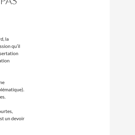
 PAS
d, la
ssion qu’il
ssertation
ation
une
blématique).
es.
ourtes,
est un devoir