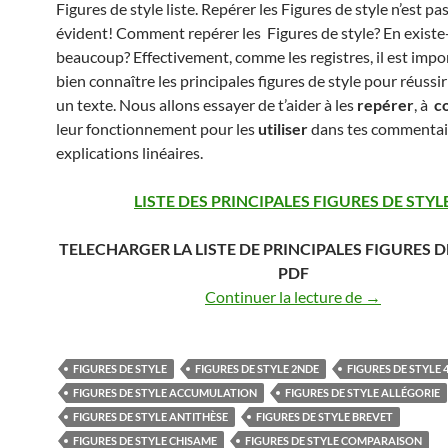
Figures de style liste. Repérer les Figures de style n’est pa
évident! Comment repérer les Figures de style? En existe-
beaucoup? Effectivement, comme les registres, il est impo
bien connaître les principales figures de style pour réussir
un texte. Nous allons essayer de t’aider à les
repérer
, à
c
leur fonctionnement pour les
utiliser
dans tes commentai
explications linéaires.
LISTE DES PRINCIPALES FIGURES DE STYL
TELECHARGER LA LISTE DE PRINCIPALES FIGURES D
PDF
Figures de s
Continuer la lecture de
→
FIGURES DE STYLE
FIGURES DE STYLE 2NDE
FIGURES DE STYLE 
FIGURES DE STYLE ACCUMULATION
FIGURES DE STYLE ALLÉGORIE
FIGURES DE STYLE ANTITHÈSE
FIGURES DE STYLE BREVET
FIGURES DE STYLE CHISAME
FIGURES DE STYLE COMPARAISON