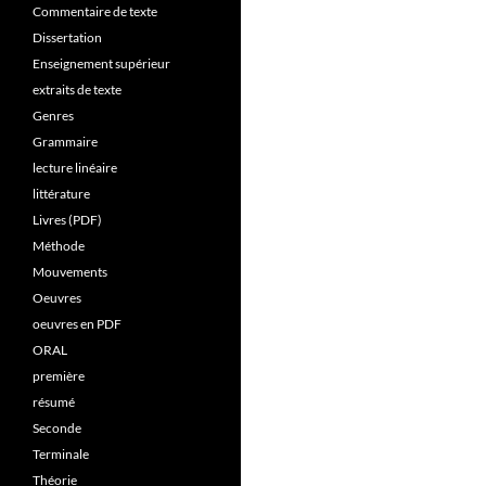
Commentaire de texte
Dissertation
Enseignement supérieur
extraits de texte
Genres
Grammaire
lecture linéaire
littérature
Livres (PDF)
Méthode
Mouvements
Oeuvres
oeuvres en PDF
ORAL
première
résumé
Seconde
Terminale
Théorie