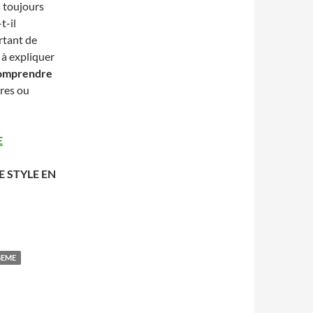
s toujours
t-il
rtant de
 à expliquer
omprendre
res ou
E
E STYLE EN
tyle LISTE
4EME