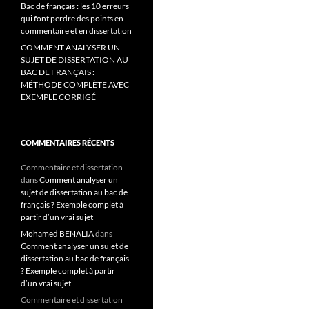
Bac de français : les 10 erreurs
qui font perdre des points en
commentaire et en dissertation
COMMENT ANALYSER UN
SUJET DE DISSERTATION AU
BAC DE FRANÇAIS :
MÉTHODE COMPLÈTE AVEC
EXEMPLE CORRIGÉ
COMMENTAIRES RÉCENTS
Commentaire et dissertation
dans
Comment analyser un
sujet de dissertation au bac de
français ? Exemple complet à
partir d’un vrai sujet
Mohamed BENALIA
dans
Comment analyser un sujet de
dissertation au bac de français
? Exemple complet à partir
d’un vrai sujet
Commentaire et dissertation