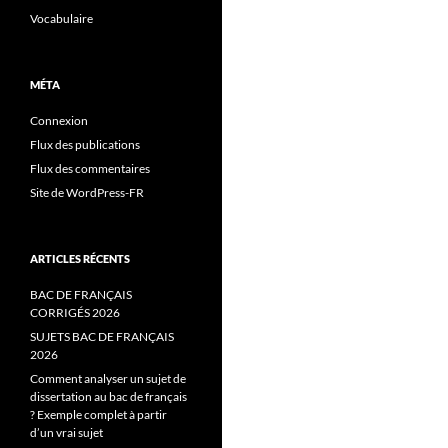
Vocabulaire
MÉTA
Connexion
Flux des publications
Flux des commentaires
Site de WordPress-FR
ARTICLES RÉCENTS
BAC DE FRANÇAIS
CORRIGÉS 2026
SUJETS BAC DE FRANÇAIS
2026
Comment analyser un sujet de
dissertation au bac de français
? Exemple complet à partir
d’un vrai sujet