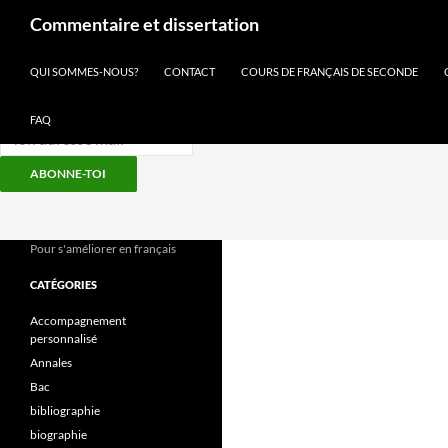
Recherche
Commentaire et dissertation
Inscris-toi à notre newsletter
QUI SOMMES-NOUS?
CONTACT
COURS DE FRANÇAIS DE SECONDE
FAQ
ABONNE-TOI
Aller
au
contenu
Pour s'améliorer en français
CATÉGORIES
Accompagnement
personnalisé
Annales
Bac
bibliographie
biographie