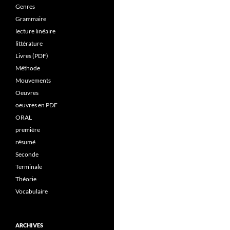
Genres
Grammaire
lecture linéaire
littérature
Livres (PDF)
Méthode
Mouvements
Oeuvres
oeuvres en PDF
ORAL
première
résumé
Seconde
Terminale
Théorie
Vocabulaire
ARCHIVES