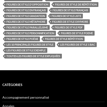
FIGURES DE STYLE D'OPPOSITION
FIGURES DE STYLE DE RÉPÉTITION
FIGURES DE STYLE EN FRANÇAIS
FIGURES DE STYLE FRANÇAIS
FIGURES DE STYLE GRADATION
FIGURES DE STYLE LISTE
FIGURES DE STYLE MÉTAPHORE
FIGURES DE STYLE OXYMORE
FIGURES DE STYLE PARALLÉLISME
FIGURES DE STYLE PDF
FIGURES DE STYLE PERSONNIFICATION
FIGURES DE STYLE POEME
FIGURES DE STYLE POÉSIE
FIGURES DE STYLE RÉPÉTITION
LES 10 PRINCIPALES FIGURES DE STYLE
LES FIGURES DE STYLE 1 BAC
LES FIGURES DE STYLE EXEMPLE
TOUTES LES FIGURES DE STYLE EXPLIQUÉES
CATÉGORIES
Accompagnement personnalisé
Annales