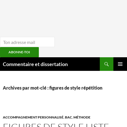
ABONNE-TOI
Aller
Recherche
Commentaire et dissertation
au
MENU
contenu
PRINCI
Archives par mot-clé : figures de style répétition
ACCOMPAGNEMENT PERSONNALISÉ
,
BAC
,
MÉTHODE
FIGURES DE STYLE LISTE