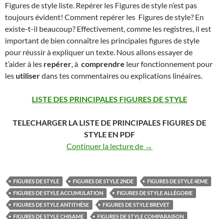
Figures de style liste. Repérer les Figures de style n’est pas
toujours évident! Comment repérer les Figures de style? En
existe-t-il beaucoup? Effectivement, comme les registres, il est
important de bien connaître les principales figures de style
pour réussir à expliquer un texte. Nous allons essayer de
t’aider à les
repérer
, à
comprendre
leur fonctionnement pour
les
utiliser
dans tes commentaires ou explications linéaires.
LISTE DES PRINCIPALES FIGURES DE STYLE
TELECHARGER LA LISTE DE PRINCIPALES FIGURES DE
STYLE EN PDF
Figures de style LISTE
Continuer la lecture de
→
FIGURES DE STYLE
FIGURES DE STYLE 2NDE
FIGURES DE STYLE 4EME
FIGURES DE STYLE ACCUMULATION
FIGURES DE STYLE ALLÉGORIE
FIGURES DE STYLE ANTITHÈSE
FIGURES DE STYLE BREVET
FIGURES DE STYLE CHISAME
FIGURES DE STYLE COMPARAISON