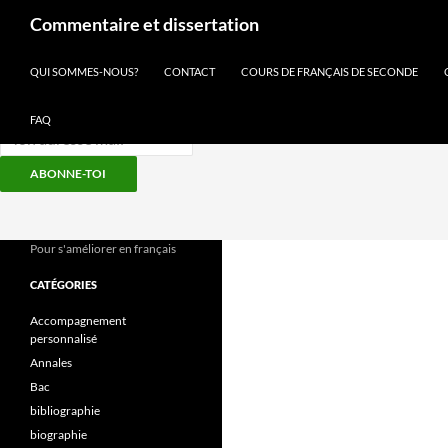
Recherche
Commentaire et dissertation
Inscris-toi à notre newsletter
QUI SOMMES-NOUS?
CONTACT
COURS DE FRANÇAIS DE SECONDE
FAQ
ABONNE-TOI
Aller
au
contenu
Pour s'améliorer en français
CATÉGORIES
Accompagnement
personnalisé
Annales
Bac
bibliographie
biographie