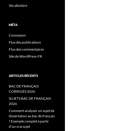
Vocabulaire
MÉTA
Connexion
Flux des publications
Flux des commentaires
Site de WordPress-FR
ARTICLES RÉCENTS
BAC DE FRANÇAIS
CORRIGÉS 2026
SUJETS BAC DE FRANÇAIS
2026
Comment analyser un sujet de
dissertation au bac de français
? Exemple complet à partir
d’un vrai sujet