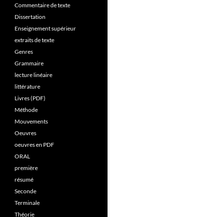
Commentaire de texte
Dissertation
Enseignement supérieur
extraits de texte
Genres
Grammaire
lecture linéaire
littérature
Livres (PDF)
Méthode
Mouvements
Oeuvres
oeuvres en PDF
ORAL
première
résumé
Seconde
Terminale
Théorie