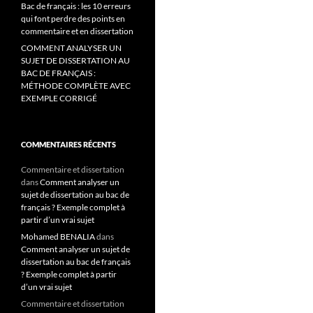
Bac de français : les 10 erreurs
qui font perdre des points en
commentaire et en dissertation
COMMENT ANALYSER UN
SUJET DE DISSERTATION AU
BAC DE FRANÇAIS :
MÉTHODE COMPLÈTE AVEC
EXEMPLE CORRIGÉ
COMMENTAIRES RÉCENTS
Commentaire et dissertation
dans
Comment analyser un
sujet de dissertation au bac de
français ? Exemple complet à
partir d’un vrai sujet
Mohamed BENALIA
dans
Comment analyser un sujet de
dissertation au bac de français
? Exemple complet à partir
d’un vrai sujet
Commentaire et dissertation