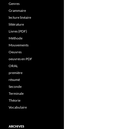
Genres
Grammaire
lecture linéaire
littérature
Livres (PDF)
Méthode
Mouvements
Oeuvres
oeuvres en PDF
ORAL
première
résumé
Seconde
Terminale
Théorie
Vocabulaire
ARCHIVES