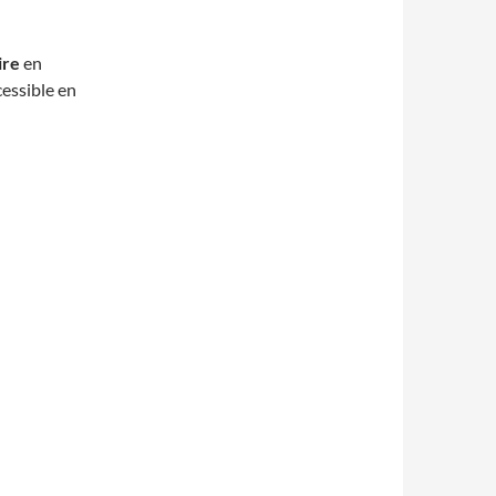
ire
en
essible en