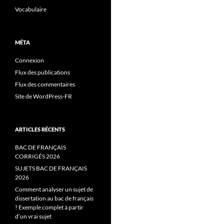
Vocabulaire
MÉTA
Connexion
Flux des publications
Flux des commentaires
Site de WordPress-FR
ARTICLES RÉCENTS
BAC DE FRANÇAIS
CORRIGÉS 2026
SUJETS BAC DE FRANÇAIS
2026
Comment analyser un sujet de
dissertation au bac de français
? Exemple complet à partir
d’un vrai sujet