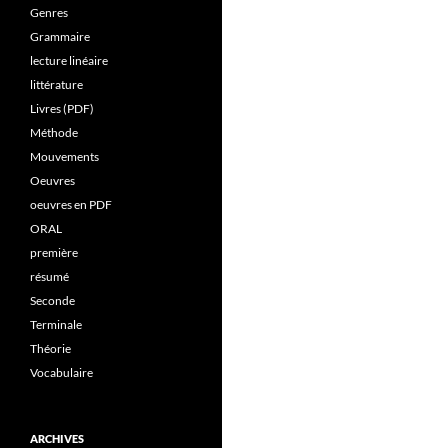
Genres
Grammaire
lecture linéaire
littérature
Livres (PDF)
Méthode
Mouvements
Oeuvres
oeuvres en PDF
ORAL
première
résumé
Seconde
Terminale
Théorie
Vocabulaire
ARCHIVES