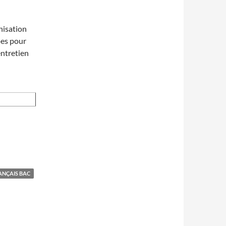
nisation
pes pour
’entretien
ANÇAIS BAC