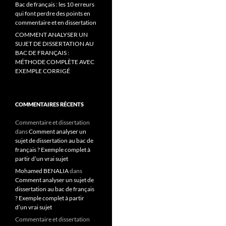
Bac de français : les 10 erreurs
qui font perdre des points en
commentaire et en dissertation
COMMENT ANALYSER UN
SUJET DE DISSERTATION AU
BAC DE FRANÇAIS :
MÉTHODE COMPLÈTE AVEC
EXEMPLE CORRIGÉ
COMMENTAIRES RÉCENTS
Commentaire et dissertation
dans
Comment analyser un
sujet de dissertation au bac de
français ? Exemple complet à
partir d’un vrai sujet
Mohamed BENALIA
dans
Comment analyser un sujet de
dissertation au bac de français
? Exemple complet à partir
d’un vrai sujet
Commentaire et dissertation