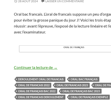
28 AOÛT 2024
LAISSER UN COMMENTAIRE
Oral bac francais. L’oral de francais suppose un peu d’orga
pour éviter la grosse panique du jour J! Voici les trois éta
réussir: avant l’épreuve, l’exposé de la lecture linéaire et l
avec l’examinateur.
oral bac francais
Continuer la lecture de
→
DEROULEMENT ORAL DE FRANCAIS
ORAL BAC FRANÇAIS
ORAL DE FRANCAIS 2022
ORAL DE FRANCAIS 2023
ORAL DE FR
ORAL DE FRANÇAIS BAC 2022
ORAL DE FRANÇAIS BAC 2023
ORAL DE FRANCAIS DEROULEMENT
ORAL DE FRANÇAIS EXEMPLE