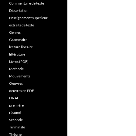
Commentaire de texte
Dissertation
Enseignement supérieur
extraits de texte
Genres
Grammaire
lecture linéaire
littérature
Livres (PDF)
Méthode
Mouvements
Oeuvres
oeuvres en PDF
ORAL
première
résumé
Seconde
Terminale
Théorie