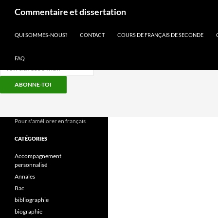
Recherche
Commentaire et dissertation
Inscris-toi à notre newsletter
QUI SOMMES-NOUS?
CONTACT
COURS DE FRANÇAIS DE SECONDE
FAQ
ABONNE-TOI
Aller
au
contenu
Pour s'améliorer en français
CATÉGORIES
Accompagnement
personnalisé
Annales
Bac
bibliographie
biographie