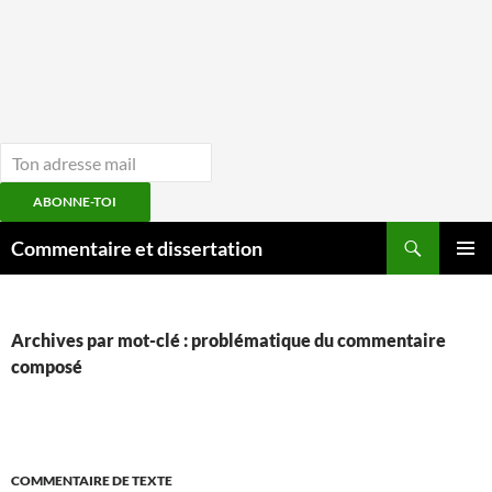
ABONNE-TOI
Aller
Recherche
Commentaire et dissertation
au
MENU
contenu
PRINCI
Archives par mot-clé : problématique du commentaire
composé
COMMENTAIRE DE TEXTE