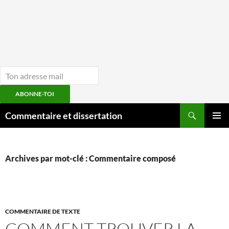
ABONNE-TOI
Aller
Recherche
Commentaire et dissertation
au
MENU
contenu
PRINCI
Archives par mot-clé : Commentaire composé
COMMENTAIRE DE TEXTE
COMMENT TROUVER LA