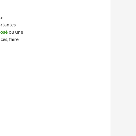
te
ortantes
posé
ou une
ces, faire