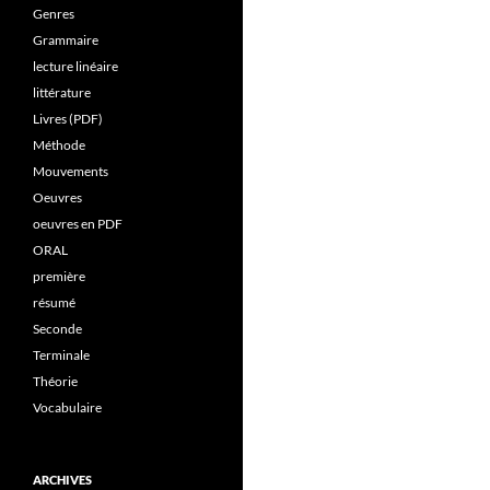
Genres
Grammaire
lecture linéaire
littérature
Livres (PDF)
Méthode
Mouvements
Oeuvres
oeuvres en PDF
ORAL
première
résumé
Seconde
Terminale
Théorie
Vocabulaire
ARCHIVES