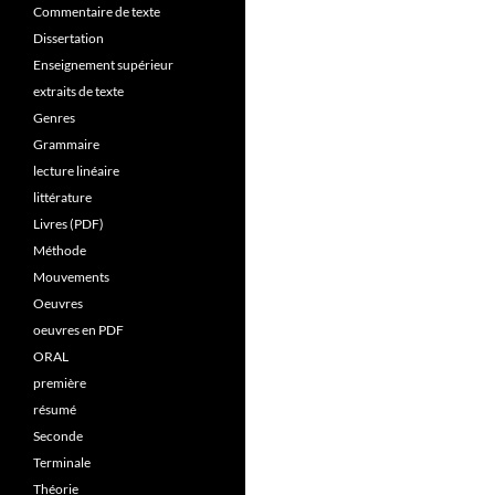
Commentaire de texte
Dissertation
Enseignement supérieur
extraits de texte
Genres
Grammaire
lecture linéaire
littérature
Livres (PDF)
Méthode
Mouvements
Oeuvres
oeuvres en PDF
ORAL
première
résumé
Seconde
Terminale
Théorie