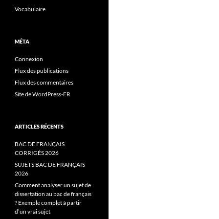
Vocabulaire
MÉTA
Connexion
Flux des publications
Flux des commentaires
Site de WordPress-FR
ARTICLES RÉCENTS
BAC DE FRANÇAIS
CORRIGÉS 2026
SUJETS BAC DE FRANÇAIS
2026
Comment analyser un sujet de
dissertation au bac de français
? Exemple complet à partir
d’un vrai sujet