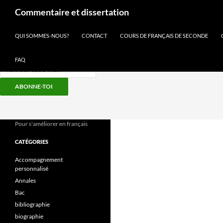
Recherche
Commentaire et dissertation
Inscris-toi à notre newsletter
QUI SOMMES-NOUS?
CONTACT
COURS DE FRANÇAIS DE SECONDE
FAQ
ABONNE-TOI
Aller
au
contenu
Pour s'améliorer en français
CATÉGORIES
Accompagnement
personnalisé
Annales
Bac
bibliographie
biographie