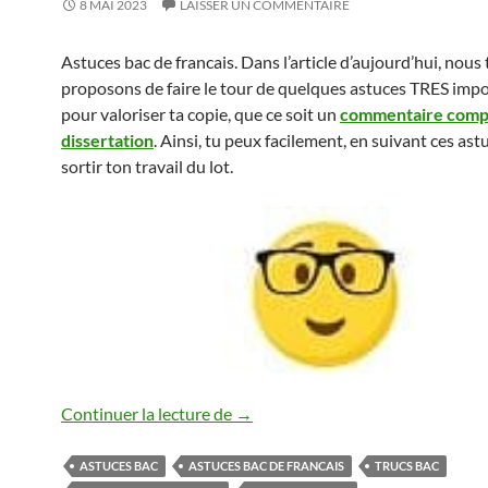
8 MAI 2023
LAISSER UN COMMENTAIRE
Astuces bac de francais. Dans l’article d’aujourd’hui, nous 
proposons de faire le tour de quelques astuces TRES imp
pour valoriser ta copie, que ce soit un
commentaire com
dissertation
. Ainsi, tu peux facilement, en suivant ces astu
sortir ton travail du lot.
ASTUCES BAC DE FRANCAIS
Continuer la lecture de
→
ASTUCES BAC
ASTUCES BAC DE FRANCAIS
TRUCS BAC