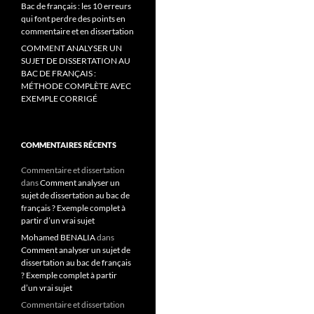
Bac de français : les 10 erreurs
qui font perdre des points en
commentaire et en dissertation
COMMENT ANALYSER UN
SUJET DE DISSERTATION AU
BAC DE FRANÇAIS :
MÉTHODE COMPLÈTE AVEC
EXEMPLE CORRIGÉ
COMMENTAIRES RÉCENTS
Commentaire et dissertation
dans
Comment analyser un
sujet de dissertation au bac de
français ? Exemple complet à
partir d’un vrai sujet
Mohamed BENALIA
dans
Comment analyser un sujet de
dissertation au bac de français
? Exemple complet à partir
d’un vrai sujet
Commentaire et dissertation