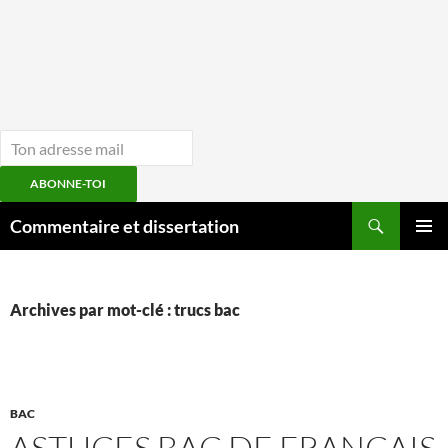
ABONNE-TOI
Aller
Recherche
Commentaire et dissertation
au
MENU
contenu
PRINCI
Archives par mot-clé : trucs bac
BAC
ASTUCES BAC DE FRANCAIS