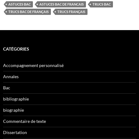
ASTUCES BAC
ASTUCES BAC DE FRANCAIS
TRUCS BAC
TRUCS BAC DE FRANÇAIS
TRUCS FRANÇAIS
CATÉGORIES
Accompagnement personnalisé
Annales
Bac
bibliographie
biographie
Commentaire de texte
Dissertation