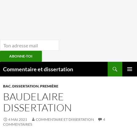
ABONNE-TOI
Aller
Recherche
Commentaire et dissertation
au
MENU
contenu
PRINCI
BAC
,
DISSERTATION
,
PREMIÈRE
BAUDELAIRE
DISSERTATION
4 MAI 2021
COMMENTAIRE ET DISSERTATION
4
COMMENTAIRES