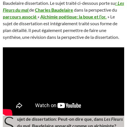
Baudelaire dissertation. Le sujet traité ci-dessous porte su
r
Les
Fleurs du mal
de
Charles Baudelaire
dans la perspective du
parcours associé
«
Alchimie poétique: la boue et l’or.
» Le
sujet de dissertation est intégralement traité sous forme de
plan détaillé. Il peut également permettre de faire une
synthèse, une révision dans la perspective de la dissertation.
S
ujet de dissertation: Peut-on dire que, dans
Les Fleurs
du mal
, Baudelaire apparaît comme un alchimiste?