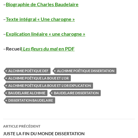
–
Biographie de Charles Baudelaire
–
Texte intégral « Une charogne »
–
Explication linéaire « une charogne »
–
Recuei
l
Les fleurs du mal
en PDF
ALCHIMIE POÉTIQUE DEF
ALCHIMIE POÉTIQUE DISSERTATION
ALCHIMIE POÉTIQUE LA BOUE ET L'OR
ALCHIMIE POÉTIQUE LA BOUE ET L'OR EXPLICATION
BAUDELAIRE ALCHIMIE
BAUDELAIRE DISSERTATION
DISSERTATION BAUDELAIRE
Navigation
ARTICLE PRÉCÉDENT
des
JUSTE LA FIN DU MONDE DISSERTATION