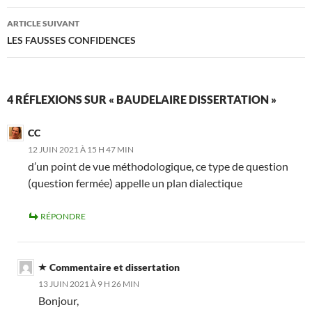
articles
ARTICLE SUIVANT
LES FAUSSES CONFIDENCES
4 RÉFLEXIONS SUR « BAUDELAIRE DISSERTATION »
CC
12 JUIN 2021 À 15 H 47 MIN
d’un point de vue méthodologique, ce type de question
(question fermée) appelle un plan dialectique
RÉPONDRE
Commentaire et dissertation
13 JUIN 2021 À 9 H 26 MIN
Bonjour,