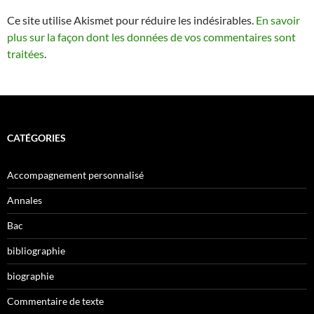
Ce site utilise Akismet pour réduire les indésirables.
En savoir
plus sur la façon dont les données de vos commentaires sont
traitées
.
CATÉGORIES
Accompagnement personnalisé
Annales
Bac
bibliographie
biographie
Commentaire de texte