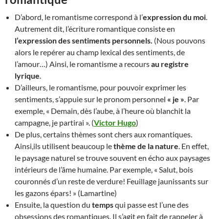
D’abord, le romantisme correspond à l’
expression du moi
.
Autrement dit, l’écriture romantique consiste en
l’expression des sentiments personnels.
(Nous pouvons
alors le repérer au champ lexical des sentiments, de
l’amour…) Ainsi, le romantisme a recours
au registre
lyrique
.
D’ailleurs, le romantisme, pour pouvoir exprimer les
sentiments, s’appuie sur le pronom personnel
« je »
. Par
exemple, « Demain, dès l’aube, à l’heure où blanchit la
campagne, je partirai ». (
Victor Hugo
)
De plus, certains thèmes sont chers aux romantiques.
Ainsi,ils utilisent beaucoup le
thème de la nature
. En effet,
le paysage naturel se trouve souvent en écho aux paysages
intérieurs de l’âme humaine. Par exemple, « Salut, bois
couronnés d’un reste de verdure! Feuillage jaunissants sur
les gazons épars! » (Lamartine)
Ensuite, la question du
temps
qui passe est l’une des
obsessions des romantiques. Il s’agit en fait de rappeler à