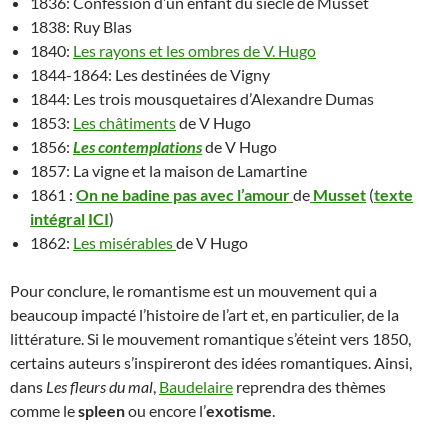
1836: Confession d’un enfant du siècle de Musset
1838: Ruy Blas
1840:
Les rayons et les ombres de V. Hugo
1844-1864: Les destinées de Vigny
1844: Les trois mousquetaires d’Alexandre Dumas
1853:
Les châtiments
de V Hugo
1856:
Les contemplations
de V Hugo
1857: La vigne et la maison de Lamartine
1861 :
On ne badine pas avec l’amour
de
Musset
(
texte
intégral
ICI
)
1862:
Les misérables
de V Hugo
Pour conclure, le romantisme est un mouvement qui a
beaucoup impacté l’histoire de l’art et, en particulier, de la
littérature. Si le mouvement romantique s’éteint vers 1850,
certains auteurs s’inspireront des idées romantiques. Ainsi,
dans
Les fleurs du mal
,
Baudelaire
reprendra des thèmes
comme le
spleen
ou encore l’
exotisme
.