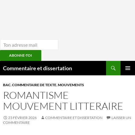
ABONNE-TOI
Aller
Recherche
Commentaire et dissertation
au
MENU
contenu
PRINCI
BAC
,
COMMENTAIRE DE TEXTE
,
MOUVEMENTS
ROMANTISME
MOUVEMENT LITTERAIRE
23 FÉVRIER 2026
COMMENTAIRE ET DISSERTATION
LAISSER UN
COMMENTAIRE