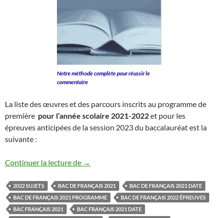
Notre méthode complète pour réussir le
commentaire
La liste des œuvres et des parcours inscrits au programme de
première
pour l’année scolaire 2021-2022
et pour les
épreuves anticipées de la session 2023 du baccalauréat est la
suivante :
BAC DE FRANÇAIS 2021-2022
Continuer la lecture de
→
2022 SUJETS
BAC DE FRANÇAIS 2021
BAC DE FRANÇAIS 2021 DATE
BAC DE FRANÇAIS 2021 PROGRAMME
BAC DE FRANÇAIS 2022 ÉPREUVES
BAC FRANÇAIS 2021
BAC FRANÇAIS 2021 DATE