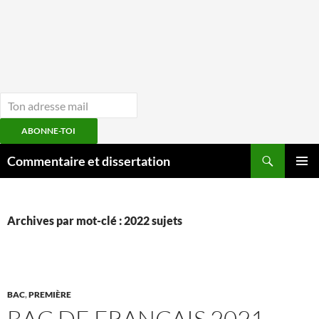
ABONNE-TOI
Aller
Recherche
Commentaire et dissertation
au
MENU
contenu
PRINCI
Archives par mot-clé : 2022 sujets
BAC
,
PREMIÈRE
BAC DE FRANÇAIS 2021-