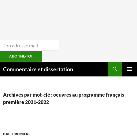
ABONNE-TOI
Aller
Recherche
Commentaire et dissertation
au
MENU
contenu
PRINCI
Archives par mot-clé : oeuvres au programme français
première 2021-2022
BAC
,
PREMIÈRE