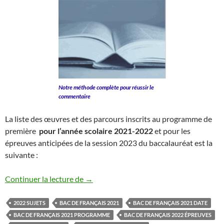
Notre méthode complète pour réussir le
commentaire
La liste des œuvres et des parcours inscrits au programme de
première
pour l’année scolaire 2021-2022
et pour les
épreuves anticipées de la session 2023 du baccalauréat est la
suivante :
BAC DE FRANÇAIS 2021-2022
Continuer la lecture de
→
2022 SUJETS
BAC DE FRANÇAIS 2021
BAC DE FRANÇAIS 2021 DATE
BAC DE FRANÇAIS 2021 PROGRAMME
BAC DE FRANÇAIS 2022 ÉPREUVES