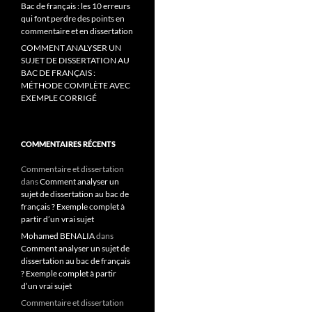
Bac de français : les 10 erreurs
qui font perdre des points en
commentaire et en dissertation
COMMENT ANALYSER UN
SUJET DE DISSERTATION AU
BAC DE FRANÇAIS :
MÉTHODE COMPLÈTE AVEC
EXEMPLE CORRIGÉ
COMMENTAIRES RÉCENTS
Commentaire et dissertation
dans
Comment analyser un
sujet de dissertation au bac de
français ? Exemple complet à
partir d’un vrai sujet
Mohamed BENALIA
dans
Comment analyser un sujet de
dissertation au bac de français
? Exemple complet à partir
d’un vrai sujet
Commentaire et dissertation