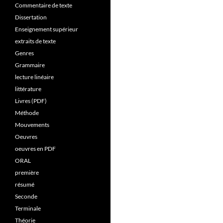
Commentaire de texte
Dissertation
Enseignement supérieur
extraits de texte
Genres
Grammaire
lecture linéaire
littérature
Livres (PDF)
Méthode
Mouvements
Oeuvres
oeuvres en PDF
ORAL
première
résumé
Seconde
Terminale
Théorie