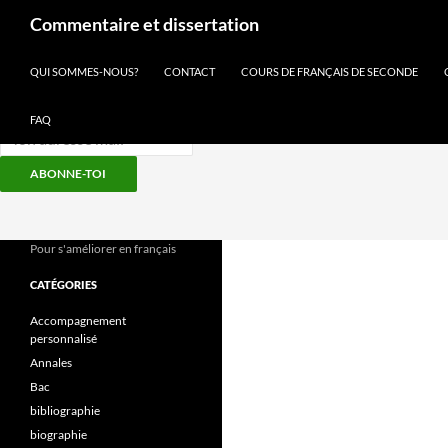
Recherche
Commentaire et dissertation
Inscris-toi à notre newsletter
QUI SOMMES-NOUS?
CONTACT
COURS DE FRANÇAIS DE SECONDE
FAQ
ABONNE-TOI
Aller
au
contenu
Pour s'améliorer en français
CATÉGORIES
Accompagnement
personnalisé
Annales
Bac
bibliographie
biographie