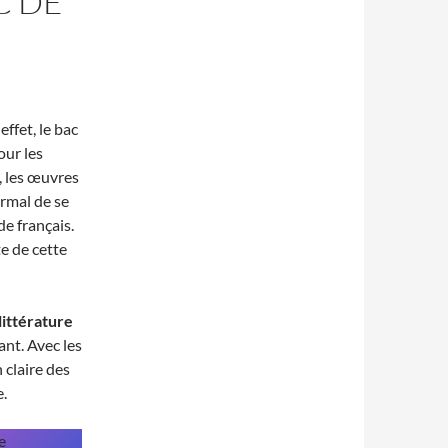
C DE
ffet, le bac
our les
l, les œuvres
rmal de se
e français.
te de cette
littérature
ant. Avec les
claire des
e.
e