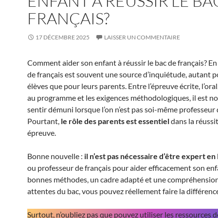
ENFANT À RÉUSSIR LE BA
FRANÇAIS?
17 DÉCEMBRE 2025
LAISSER UN COMMENTAIRE
Comment aider son enfant à réussir le bac de français? En e
de français est souvent une source d’inquiétude, autant p
élèves que pour leurs parents. Entre l’épreuve écrite, l’ora
au programme et les exigences méthodologiques, il est no
sentir démuni lorsque l’on n’est pas soi-même professeur d
Pourtant,
le rôle des parents est essentiel
dans la réussi
épreuve.
Bonne nouvelle :
il n’est pas nécessaire d’être expert en 
ou professeur de français pour aider efficacement son enf
bonnes méthodes, un cadre adapté et une compréhension 
attentes du bac, vous pouvez réellement faire la différenc
Surtout, n’oubliez pas que pouvez utiliser les ressources d