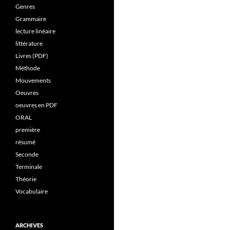
Genres
Grammaire
lecture linéaire
littérature
Livres (PDF)
Méthode
Mouvements
Oeuvres
oeuvres en PDF
ORAL
première
résumé
Seconde
Terminale
Théorie
Vocabulaire
ARCHIVES