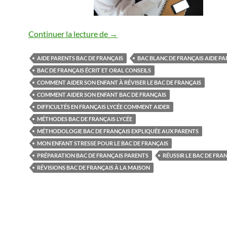
Comment aider son enfant à réussir
Continuer la lecture de
→
AIDE PARENTS BAC DE FRANÇAIS
BAC BLANC DE FRANÇAIS AIDE P
BAC DE FRANÇAIS ÉCRIT ET ORAL CONSEILS
COMMENT AIDER SON ENFANT À RÉVISER LE BAC DE FRANÇAIS
COMMENT AIDER SON ENFANT BAC DE FRANÇAIS
DIFFICULTÉS EN FRANÇAIS LYCÉE COMMENT AIDER
MÉTHODES BAC DE FRANÇAIS LYCÉE
MÉTHODOLOGIE BAC DE FRANÇAIS EXPLIQUÉE AUX PARENTS
MON ENFANT STRESSE POUR LE BAC DE FRANÇAIS
PRÉPARATION BAC DE FRANÇAIS PARENTS
RÉUSSIR LE BAC DE FRA
RÉVISIONS BAC DE FRANÇAIS À LA MAISON