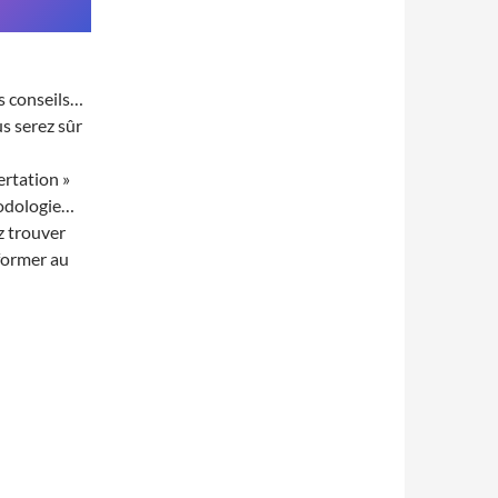
s conseils…
us serez sûr
rtation »
hodologie…
z trouver
rformer au