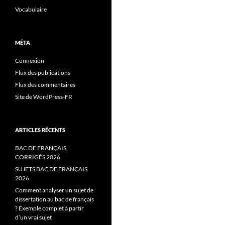
Vocabulaire
MÉTA
Connexion
Flux des publications
Flux des commentaires
Site de WordPress-FR
ARTICLES RÉCENTS
BAC DE FRANÇAIS
CORRIGÉS 2026
SUJETS BAC DE FRANÇAIS
2026
Comment analyser un sujet de
dissertation au bac de français
? Exemple complet à partir
d’un vrai sujet