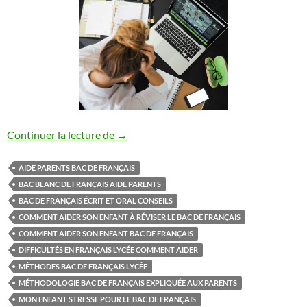
Comment aider son enfant à réussir le ba
Continuer la lecture de
→
AIDE PARENTS BAC DE FRANÇAIS
BAC BLANC DE FRANÇAIS AIDE PARENTS
BAC DE FRANÇAIS ÉCRIT ET ORAL CONSEILS
COMMENT AIDER SON ENFANT À RÉVISER LE BAC DE FRANÇAIS
COMMENT AIDER SON ENFANT BAC DE FRANÇAIS
DIFFICULTÉS EN FRANÇAIS LYCÉE COMMENT AIDER
MÉTHODES BAC DE FRANÇAIS LYCÉE
MÉTHODOLOGIE BAC DE FRANÇAIS EXPLIQUÉE AUX PARENTS
MON ENFANT STRESSE POUR LE BAC DE FRANÇAIS