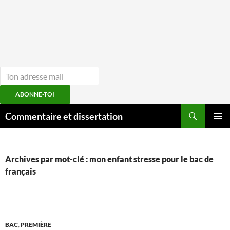
ABONNE-TOI
Aller
Recherche
Commentaire et dissertation
au
MENU
contenu
PRINCI
Archives par mot-clé : mon enfant stresse pour le bac de
français
BAC
,
PREMIÈRE