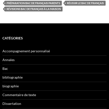
PRÉPARATION BAC DE FRANÇAIS PARENTS
RÉUSSIR LE BAC DE FRANÇAIS
RÉVISIONS BAC DE FRANÇAIS À LA MAISON
CATÉGORIES
Accompagnement personnalisé
Annales
Bac
bibliographie
biographie
Commentaire de texte
Dissertation