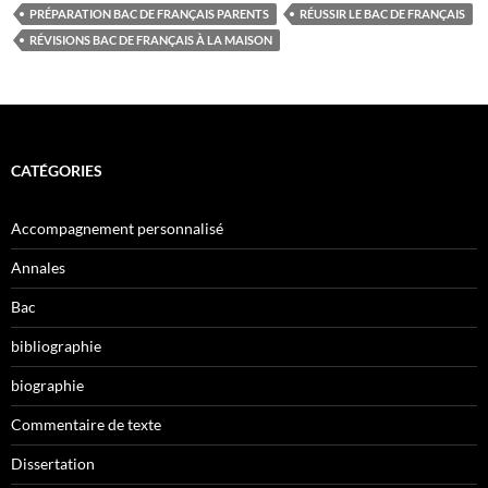
PRÉPARATION BAC DE FRANÇAIS PARENTS
RÉUSSIR LE BAC DE FRANÇAIS
RÉVISIONS BAC DE FRANÇAIS À LA MAISON
CATÉGORIES
Accompagnement personnalisé
Annales
Bac
bibliographie
biographie
Commentaire de texte
Dissertation