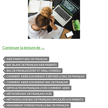
Comment aider son enfant à réussir le ba
Continuer la lecture de
→
AIDE PARENTS BAC DE FRANÇAIS
BAC BLANC DE FRANÇAIS AIDE PARENTS
BAC DE FRANÇAIS ÉCRIT ET ORAL CONSEILS
COMMENT AIDER SON ENFANT À RÉVISER LE BAC DE FRANÇAIS
COMMENT AIDER SON ENFANT BAC DE FRANÇAIS
DIFFICULTÉS EN FRANÇAIS LYCÉE COMMENT AIDER
MÉTHODES BAC DE FRANÇAIS LYCÉE
MÉTHODOLOGIE BAC DE FRANÇAIS EXPLIQUÉE AUX PARENTS
MON ENFANT STRESSE POUR LE BAC DE FRANÇAIS