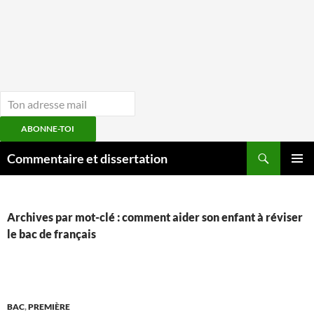
ABONNE-TOI
Aller
Recherche
Commentaire et dissertation
au
MENU
contenu
PRINCI
Archives par mot-clé : comment aider son enfant à réviser
le bac de français
BAC
,
PREMIÈRE