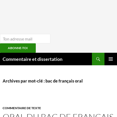
ABONNE-TOI
Aller
Recherche
Commentaire et dissertation
au
MENU
contenu
PRINCI
Archives par mot-clé : bac de français oral
COMMENTAIRE DE TEXTE
ORAL DU BAC DE FRANÇAIS