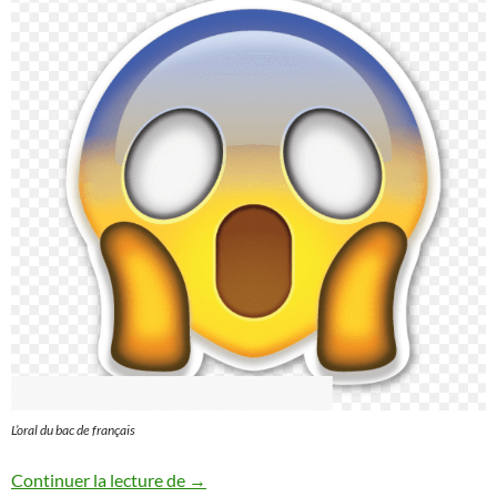
L’oral du bac de français
ORAL BAC DE FRANCAIS 2024
Continuer la lecture de
→