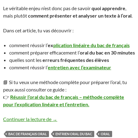
Le véritable enjeu n’est donc pas de savoir
quoi apprendre
,
mais plutôt
comment présenter et analyser un texte à l’oral
.
Dans cet article, tu vas découvrir :
comment réussir l’
ex
plication linéaire du bac de français
comment préparer efficacement l’
oral du bac en 30 minutes
quelles sont les
erreurs fréquentes des élèves
comment réussir l’
entretien avec l’examinateur
📘 Si tu veux une méthode complète pour préparer l’oral, tu
peux aussi consulter ce guide :
👉
Réussir l’oral du bac de français – méthode complète
pour l’explication linéaire et l’entretien.
Oral du bac de français : méthode complète
Continuer la lecture de
→
BAC DE FRANÇAIS ORAL
ENTRIEN ORAL DU BAC
ORAL