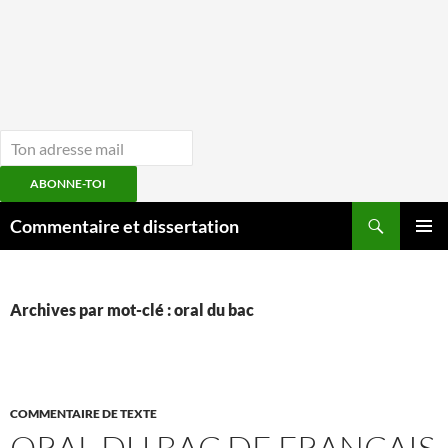
ABONNE-TOI
Aller
Recherche
Commentaire et dissertation
au
MENU
contenu
PRINCI
Archives par mot-clé : oral du bac
COMMENTAIRE DE TEXTE
ORAL DU BAC DE FRANÇAIS