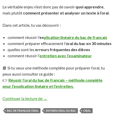
Le véritable enjeu n’est donc pas de savoir
quoi apprendre
,
mais plutôt
comment présenter et analyser un texte à l’oral
.
Dans cet article, tu vas découvrir :
comment réussir l’
ex
plication linéaire du bac de français
comment préparer efficacement l’
oral du bac en 30 minutes
quelles sont les
erreurs fréquentes des élèves
comment réussir l’
entretien avec l’examinateur
📘 Si tu veux une méthode complète pour préparer l’oral, tu
peux aussi consulter ce guide :
👉
Réussir l’oral du bac de français – méthode complète
pour l’explication linéaire et l’entretien.
Oral du bac de français : méthode complète
Continuer la lecture de
→
BAC DE FRANÇAIS ORAL
ENTRIEN ORAL DU BAC
ORAL