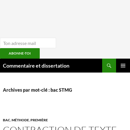
ABONNE-TOI
Aller
Recherche
Commentaire et dissertation
au
MENU
contenu
PRINCI
Archives par mot-clé : bac STMG
BAC
,
MÉTHODE
,
PREMIÈRE
CONTRACTION DE TEXTE