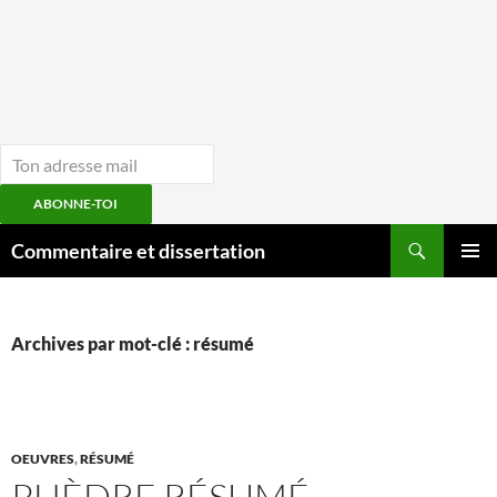
ABONNE-TOI
Aller
Recherche
Commentaire et dissertation
au
MENU
contenu
PRINCI
Archives par mot-clé : résumé
OEUVRES
,
RÉSUMÉ
PHÈDRE RÉSUMÉ