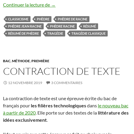
Phèdre résumé
Continuer la lecture de
→
CLASSICISME
PHÈDRE
PHÈDRE DE RACINE
PHÈDRE JEAN RACINE
PHÈDRE RACINE
RÉSUMÉ
RÉSUMÉ DE PHÈDRE
TRAGÉDIE
TRAGÉDIE CLASSIQUE
BAC
,
MÉTHODE
,
PREMIÈRE
CONTRACTION DE TEXTE
12 NOVEMBRE 2019
3 COMMENTAIRES
La contraction de texte est une épreuve écrite du bac de
français pour
les filières technologiques
dans
le nouveau bac
à partir de 2020
. Elle porte sur des textes de la
littérature des
idées exclusivement
.