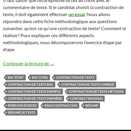
Il faut savoir que cette épreuve se fait au choix avec le
commentaire de texte. Si le candidat choisit la contraction de
texte, il doit également effectuer
un essai
. Nous allons
répondre dans cette fiche méthodologique aux questions
suivantes: qu’est-ce qu’une contraction de texte? Comment la
réaliser? Pour expliquer ces différents aspects
méthodologiques, nous décomposerons l’exercice étape par
étape.
CONTRACTION DE TEXTE
Continuer la lecture de
→
BAC ÉCRIT
BAC STMG
CONTRACTION DE TEXTE
CONTRACTION DE TEXTE BAC
CONTRACTION DE TEXTE CORRIGÉ
CONTRACTION DE TEXTE EXEMPLE
CONTRACTION DE TEXTE MÉTHODE
CONTRACTION DE TEXTE PREMIÈRE
CONTRACTION ESSAI
ÉPREUVES ÉCRITES
ESSAI CONTRACTION
RÉSUMÉ
RÉSUMÉ DE TEXTE