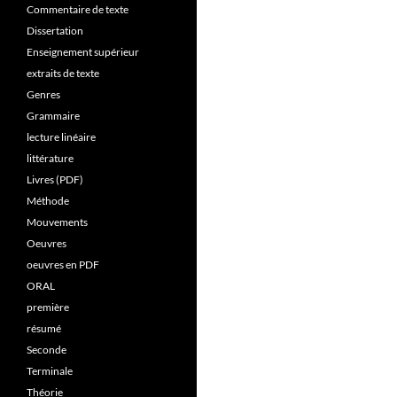
Commentaire de texte
Dissertation
Enseignement supérieur
extraits de texte
Genres
Grammaire
lecture linéaire
littérature
Livres (PDF)
Méthode
Mouvements
Oeuvres
oeuvres en PDF
ORAL
première
résumé
Seconde
Terminale
Théorie