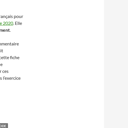
rançais pour
de 2020
. Elle
ement
.
ommentaire
it
cette fiche
ne
r ces
 l’exercice
HODE