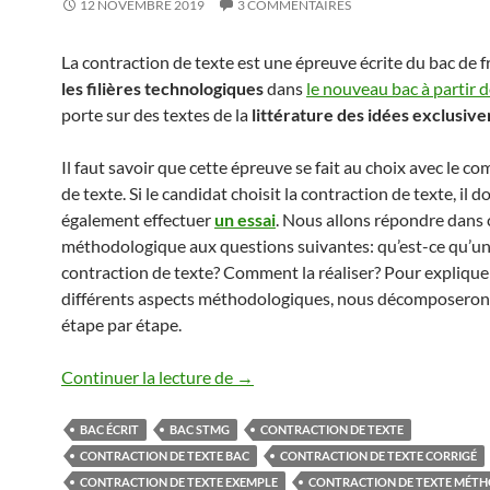
12 NOVEMBRE 2019
3 COMMENTAIRES
La contraction de texte est une épreuve écrite du bac de f
les filières technologiques
dans
le nouveau bac à partir 
porte sur des textes de la
littérature des idées exclusiv
Il faut savoir que cette épreuve se fait au choix avec le c
de texte. Si le candidat choisit la contraction de texte, il do
également effectuer
un essai
. Nous allons répondre dans 
méthodologique aux questions suivantes: qu’est-ce qu’u
contraction de texte? Comment la réaliser? Pour explique
différents aspects méthodologiques, nous décomposerons
étape par étape.
CONTRACTION DE TEXTE
Continuer la lecture de
→
BAC ÉCRIT
BAC STMG
CONTRACTION DE TEXTE
CONTRACTION DE TEXTE BAC
CONTRACTION DE TEXTE CORRIGÉ
CONTRACTION DE TEXTE EXEMPLE
CONTRACTION DE TEXTE MÉT