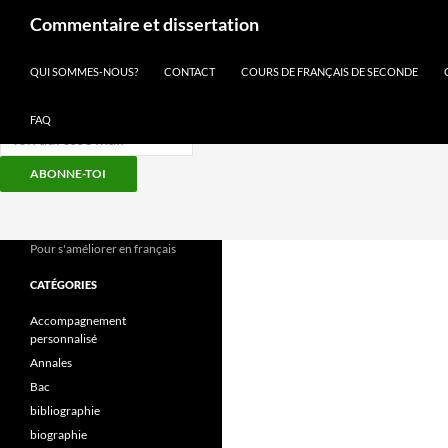
Recherche
Commentaire et dissertation
Inscris-toi à notre newsletter
QUI SOMMES-NOUS?
CONTACT
COURS DE FRANÇAIS DE SECONDE
FAQ
ABONNE-TOI
Aller
au
contenu
Pour s'améliorer en français
CATÉGORIES
Accompagnement
personnalisé
Annales
Bac
bibliographie
biographie