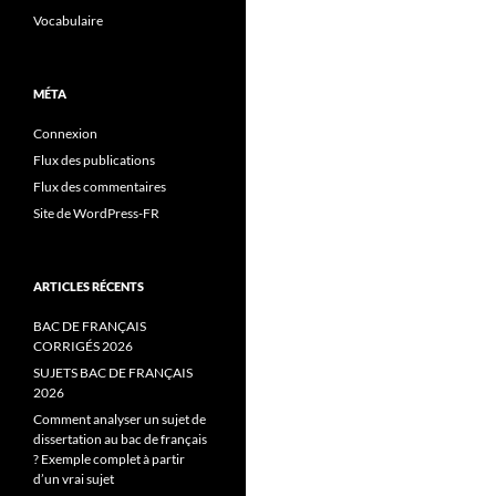
Vocabulaire
MÉTA
Connexion
Flux des publications
Flux des commentaires
Site de WordPress-FR
ARTICLES RÉCENTS
BAC DE FRANÇAIS
CORRIGÉS 2026
SUJETS BAC DE FRANÇAIS
2026
Comment analyser un sujet de
dissertation au bac de français
? Exemple complet à partir
d’un vrai sujet