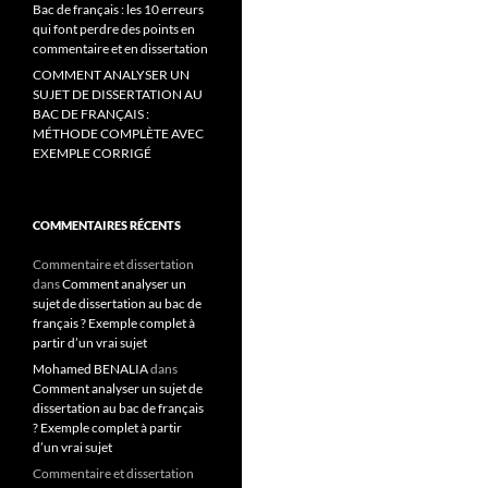
Bac de français : les 10 erreurs
qui font perdre des points en
commentaire et en dissertation
COMMENT ANALYSER UN
SUJET DE DISSERTATION AU
BAC DE FRANÇAIS :
MÉTHODE COMPLÈTE AVEC
EXEMPLE CORRIGÉ
COMMENTAIRES RÉCENTS
Commentaire et dissertation
dans
Comment analyser un
sujet de dissertation au bac de
français ? Exemple complet à
partir d’un vrai sujet
Mohamed BENALIA
dans
Comment analyser un sujet de
dissertation au bac de français
? Exemple complet à partir
d’un vrai sujet
Commentaire et dissertation