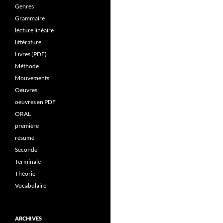
Genres
Grammaire
lecture linéaire
littérature
Livres (PDF)
Méthode
Mouvements
Oeuvres
oeuvres en PDF
ORAL
première
résumé
Seconde
Terminale
Théorie
Vocabulaire
ARCHIVES