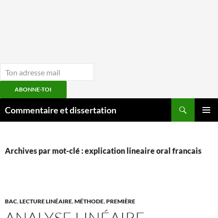
ABONNE-TOI
Aller
Recherche
Commentaire et dissertation
au
MENU
contenu
PRINCI
Archives par mot-clé : explication lineaire oral francais
BAC
,
LECTURE LINÉAIRE
,
MÉTHODE
,
PREMIÈRE
ANALYSE LINÉAIRE