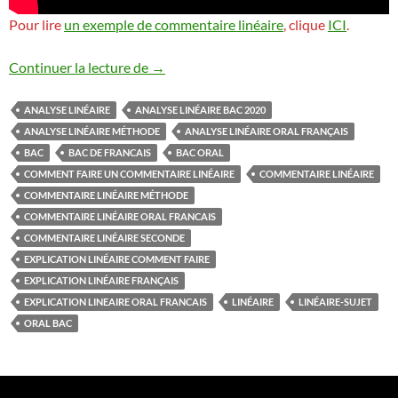
Pour lire
un exemple de commentaire linéaire
, clique
ICI
.
Analyse linéaire
Continuer la lecture de
→
ANALYSE LINÉAIRE
ANALYSE LINÉAIRE BAC 2020
ANALYSE LINÉAIRE MÉTHODE
ANALYSE LINÉAIRE ORAL FRANÇAIS
BAC
BAC DE FRANCAIS
BAC ORAL
COMMENT FAIRE UN COMMENTAIRE LINÉAIRE
COMMENTAIRE LINÉAIRE
COMMENTAIRE LINÉAIRE MÉTHODE
COMMENTAIRE LINÉAIRE ORAL FRANCAIS
COMMENTAIRE LINÉAIRE SECONDE
EXPLICATION LINÉAIRE COMMENT FAIRE
EXPLICATION LINÉAIRE FRANÇAIS
EXPLICATION LINEAIRE ORAL FRANCAIS
LINÉAIRE
LINÉAIRE-SUJET
ORAL BAC