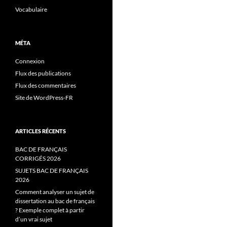
Vocabulaire
MÉTA
Connexion
Flux des publications
Flux des commentaires
Site de WordPress-FR
ARTICLES RÉCENTS
BAC DE FRANÇAIS
CORRIGÉS 2026
SUJETS BAC DE FRANÇAIS
2026
Comment analyser un sujet de
dissertation au bac de français
? Exemple complet à partir
d’un vrai sujet