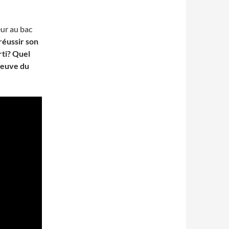
eur au bac
réussir son
rti?
Quel
reuve du