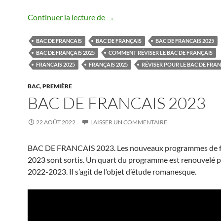
Réviser le bac de français
Continuer la lecture de
→
BAC DE FRANCAIS
BAC DE FRANÇAIS
BAC DE FRANCAIS 2025
BAC DE FRANÇAIS 2025
COMMENT RÉVISER LE BAC DE FRANÇAIS
FRANCAIS 2025
FRANÇAIS 2025
RÉVISER POUR LE BAC DE FRA
BAC
,
PREMIÈRE
BAC DE FRANCAIS 2023
22 AOÛT 2022
LAISSER UN COMMENTAIRE
BAC DE FRANCAIS 2023. Les nouveaux programmes de f
2023 sont sortis. Un quart du programme est renouvelé p
2022-2023. Il s’agit de l’objet d’étude romanesque.