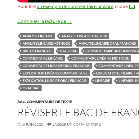
Pour lire
un exemple de commentaire linéaire
, clique
ICI
.
Analyse linéaire
Continuer la lecture de
→
ANALYSE LINÉAIRE
ANALYSE LINÉAIRE BAC 2020
ANALYSE LINÉAIRE MÉTHODE
ANALYSE LINÉAIRE ORAL FRANÇAIS
BAC DE FRANCAIS
BAC ORAL
COMMENT FAIRE UN COMMENTAI
COMMENTAIRE LINÉAIRE
COMMENTAIRE LINÉAIRE MÉTHODE
COMMENTAIRE LINÉAIRE ORAL FRANCAIS
COMMENTAIRE LINÉAIRE
EXPLICATION LINÉAIRE COMMENT FAIRE
EXPLICATION LINÉAIRE FR
EXPLICATION LINEAIRE ORAL FRANCAIS
LINÉAIRE
LINÉAIRE-SU
ORAL BAC
BAC
,
COMMENTAIRE DE TEXTE
RÉVISER LE BAC DE FRAN
6 JUIN 2025
LAISSER UN COMMENTAIRE