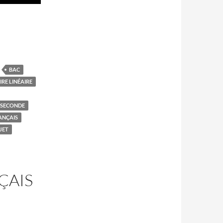
BAC
RE LINÉAIRE
 SECONDE
ANÇAIS
JET
ÇAIS