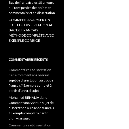
Bac de français : les 10 erreurs
qui font perdre des points en
commentaire et en dissertation
COMMENT ANALYSER UN
SUJET DE DISSERTATION AU
BAC DE FRANÇAIS :
MÉTHODE COMPLÈTE AVEC
EXEMPLE CORRIGÉ
COMMENTAIRES RÉCENTS
Commentaire et dissertation
dans
Comment analyser un
sujet de dissertation au bac de
français ? Exemple complet à
partir d’un vrai sujet
Mohamed BENALIA
dans
Comment analyser un sujet de
dissertation au bac de français
? Exemple complet à partir
d’un vrai sujet
Commentaire et dissertation