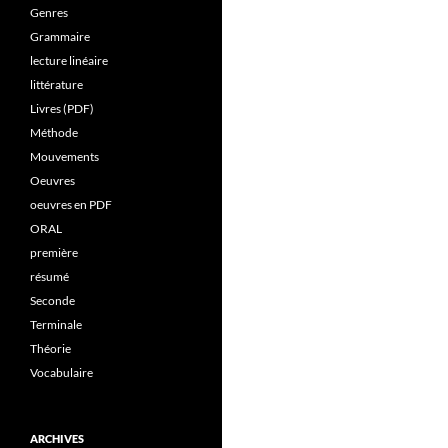
Genres
Grammaire
lecture linéaire
littérature
Livres (PDF)
Méthode
Mouvements
Oeuvres
oeuvres en PDF
ORAL
première
résumé
Seconde
Terminale
Théorie
Vocabulaire
ARCHIVES