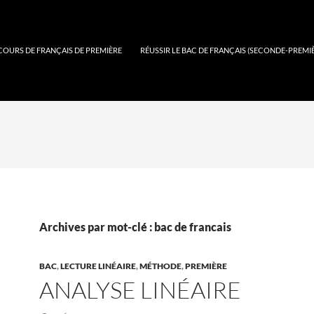
COURS DE FRANÇAIS DE PREMIÈRE
RÉUSSIR LE BAC DE FRANÇAIS (SECONDE-PREMI
Archives par mot-clé : bac de francais
BAC
,
LECTURE LINÉAIRE
,
MÉTHODE
,
PREMIÈRE
ANALYSE LINÉAIRE