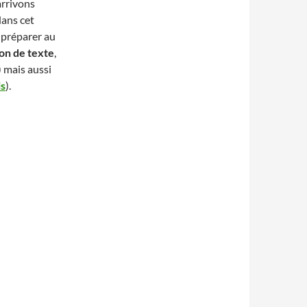
arrivons
dans cet
e préparer au
ion de texte
,
) mais aussi
is
).