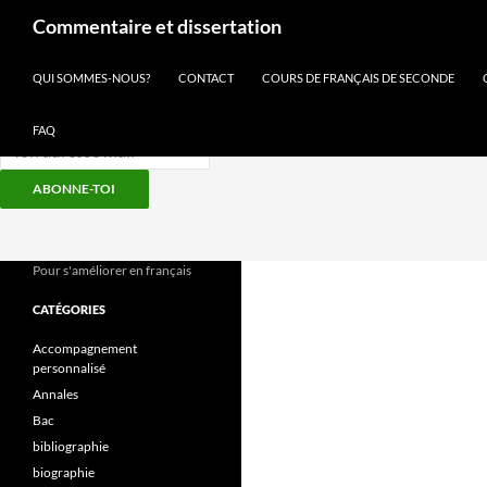
Recherche
Commentaire et dissertation
Inscris-toi à notre newsletter
QUI SOMMES-NOUS?
CONTACT
COURS DE FRANÇAIS DE SECONDE
FAQ
ABONNE-TOI
Aller
au
contenu
Pour s'améliorer en français
CATÉGORIES
Accompagnement
personnalisé
Annales
Bac
bibliographie
biographie