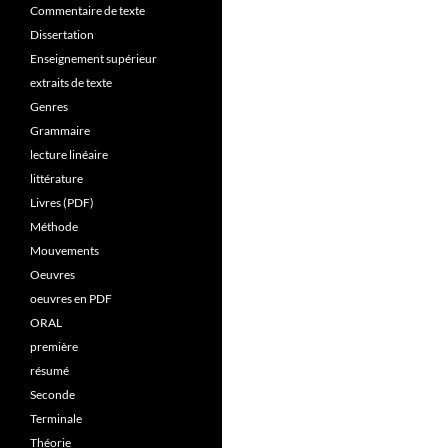
Commentaire de texte
Dissertation
Enseignement supérieur
extraits de texte
Genres
Grammaire
lecture linéaire
littérature
Livres (PDF)
Méthode
Mouvements
Oeuvres
oeuvres en PDF
ORAL
première
résumé
Seconde
Terminale
Théorie