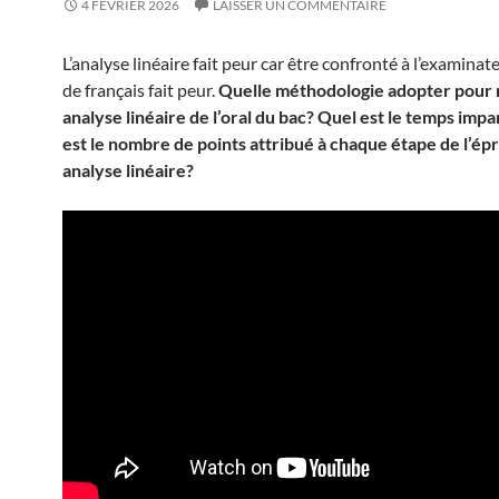
4 FÉVRIER 2026
LAISSER UN COMMENTAIRE
L’analyse linéaire fait peur car être confronté à l’examinat
de français fait peur.
Quelle méthodologie adopter pour 
analyse linéaire de l’oral du bac? Quel est le temps impa
est le nombre de points attribué à chaque étape de l’ép
analyse linéaire?